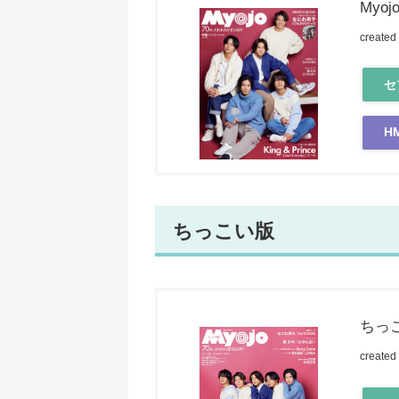
Myoj
created
セ
H
ちっこい版
ちっこ
created