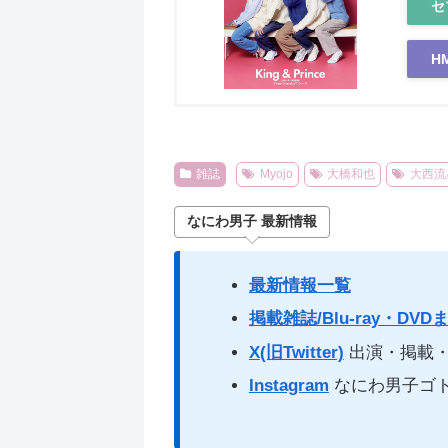
セ
H
雑誌
Myojo
大橋和也
大西流
なにわ男子 最新情報
最新情報一覧
掲載雑誌/Blu-ray・DVD
X(旧Twitter)
出演・掲載・
Instagram
なにわ男子ゴ