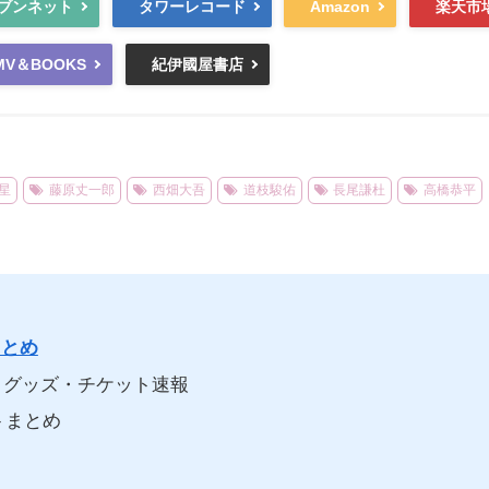
ブンネット
タワーレコード
Amazon
楽天市
MV＆BOOKS
紀伊國屋書店
星
藤原丈一郎
西畑大吾
道枝駿佑
長尾謙杜
高橋恭平
まとめ
グッズ・チケット速報
トまとめ