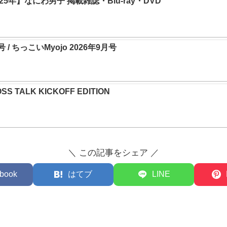
5年】なにわ男子 掲載雑誌・Blu-ray・DVD
月号 / ちっこいMyojo 2026年9月号
SS TALK KICKOFF EDITION
＼ この記事をシェア ／
book
はてブ
LINE