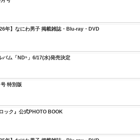
年9月号
6年】なにわ男子 掲載雑誌・Blu-ray・DVD
ルバム「ND⁵」6/17(水)発売決定
0月号 特別版
ック』公式PHOTO BOOK