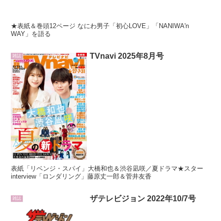
★表紙＆巻頭12ページ なにわ男子「初心LOVE」「NANIWA'n
WAY」を語る
TVnavi 2025年8月号
雑誌
表紙「リベンジ・スパイ」大橋和也＆渋谷凪咲／夏ドラマ★スター
interview「ロンダリング」藤原丈一郎＆菅井友香
ザテレビジョン 2022年10/7号
雑誌