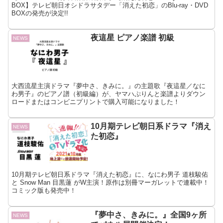
BOX】テレビ朝日オシドラサタデー「消えた初恋」のBlu-ray・DVD
BOXの発売が決定!!
夜這星 ピアノ楽譜 初級
NEWS
大西流星主演ドラマ『夢中さ、きみに。』の主題歌『夜這星／なに
わ男子』のピアノ譜（初級編）が、ヤマハぷりんと楽譜よりダウン
ロードまたはコンビニプリントで購入可能になりました！
10月期テレビ朝日系ドラマ『消え
NEWS
た初恋』
10月期テレビ朝日系ドラマ『消えた初恋』に、なにわ男子 道枝駿佑
と Snow Man 目黒蓮 がW主演！原作は別冊マーガレットで連載中！
コミック版も発売中！
『夢中さ、きみに。』全国9ヶ所
NEWS