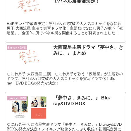
でパネル展開催決定！
RSKテレビで放送決定！累計20万部突破の大人気コミックをなにわ
男子 大西流星 主演で実写ドラマ化！主題歌はなにわ男子が歌う「夜
這星」。全国9ヶ所でパネル展を開催することが発表されました！
大西流星主演ドラマ『夢中さ、き
Blu-ray・DVD
みに。』まとめ
なにわ男子 大西流星 主演、なにわ男子が歌う「夜這星」が主題歌の
ドラマ。累計20万部突破の大人気コミックを実写ドラマ化！Blu-
ray・DVD BOXの発売が決定！
『夢中さ、きみに。』 Blu-
Blu-ray・DVD
ray&DVD BOX
なにわ男子 大西流星主演ドラマ『夢中さ、きみに。』Blu-ray&DVD
BOXの発売が決定！メイキング映像をたっぷり収録！初回限定盤に