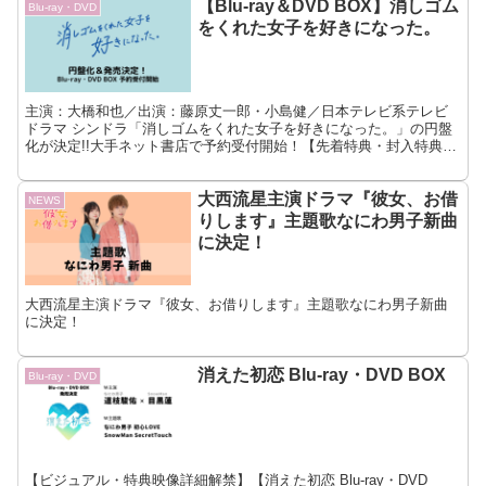
【Blu-ray＆DVD BOX】消しゴム
Blu-ray・DVD
をくれた女子を好きになった。
主演：大橋和也／出演：藤原丈一郎・小島健／日本テレビ系テレビ
ドラマ シンドラ「消しゴムをくれた女子を好きになった。」の円盤
化が決定!!大手ネット書店で予約受付開始！【先着特典・封入特典・
映像特典】
大西流星主演ドラマ『彼女、お借
NEWS
りします』主題歌なにわ男子新曲
に決定！
大西流星主演ドラマ『彼女、お借りします』主題歌なにわ男子新曲
に決定！
消えた初恋 Blu-ray・DVD BOX
Blu-ray・DVD
【ビジュアル・特典映像詳細解禁】【消えた初恋 Blu-ray・DVD