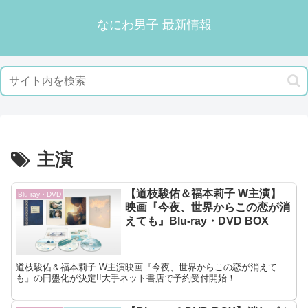
なにわ男子 最新情報
主演
【道枝駿佑＆福本莉子 W主演】
Blu-ray・DVD
映画『今夜、世界からこの恋が消
えても』Blu-ray・DVD BOX
道枝駿佑＆福本莉子 W主演映画『今夜、世界からこの恋が消えて
も』の円盤化が決定!!大手ネット書店で予約受付開始！