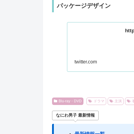
パッケージデザイン
htt
twitter.com
Blu-ray・DVD
ドラマ
主演
なにわ男子 最新情報