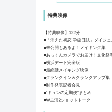
特典映像
【特典映像】122分
■「消えた初恋 学級日誌」ダイジェ
■未公開もあるよ！メイキング集
■あっくんカメラでお届け！文化祭
■横浜デート完全版
■最終話メイキング映像
■クランクイン＆クランクアップ集
■制作発表記者会見
■“キュンの定期便”まとめ
■W主演2ショットトーク