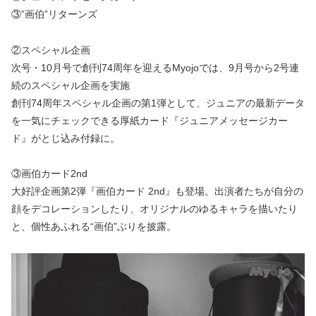
③”画伯”リターンズ
②スペシャル企画
次号・10月号で創刊74周年を迎えるMyojoでは、9月号から2号連
続のスペシャル企画を実施
創刊74周年スペシャル企画の第1弾として、ジュニアの最新データ
を一気にチェックできる厚紙カード『ジュニアメッセージカー
ド』がとじ込み付録に。
③画伯カード2nd
大好評企画第2弾『画伯カード 2nd』も登場。出演者たちが自分の
顔をデコレーションしたり、オリジナルのゆるキャラを描いたり
と、個性あふれる“画伯”ぶりを披露。