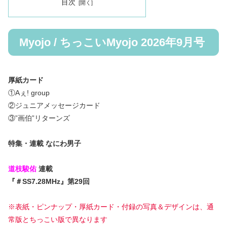
目次
Myojo / ちっこいMyojo 2026年9月号
厚紙カード
①Aぇ! group
②ジュニアメッセージカード
③”画伯”リターンズ
特集・連載 なにわ男子
道枝駿佑
連載
『＃SS7.28MHz』第29回
※表紙・ピンナップ・厚紙カード・付録の写真＆デザインは、通
常版とちっこい版で異なります