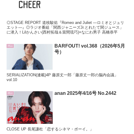
◎STAGE REPORT 道枝駿佑『Romeo and Juliet ―ロミオとジュリ
エット―』◎ラジオ番組「関西ジャニーズJr.とれたて関ジュース」
に潜入！Lilかんさい(西村拓哉＆當間琉巧)×なにわ男子 高橋恭平
BARFOUT! vol.368（2026年5月
雑誌
号）
SERIALIZATION(連載)4P 藤原丈一郎「藤原丈一郎の脳内会議」
vol.10
anan 2025年4/16号 No.2442
雑誌
CLOSE UP 長尾謙杜「恋するシネマ・ボーイ。」