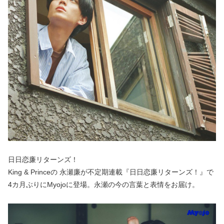
日日恋廉リターンズ！
King & Princeの 永瀬廉が不定期連載『日日恋廉リターンズ！』で
4カ月ぶりにMyojoに登場。永瀬の今の言葉と表情をお届け。