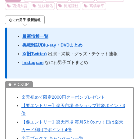
西畑大吾
道枝駿佑
長尾謙杜
高橋恭平
なにわ男子 最新情報
最新情報一覧
掲載雑誌/Blu-ray・DVDまとめ
X(旧Twitter)
出演・掲載・グッズ・チケット速報
Instagram
なにわ男子ゴトまとめ
楽天初めて限定2000円クーポンプレゼント
【要エントリー】楽天市場 全ショップ対象ポイント3
倍
【要エントリー】楽天市場 毎月5と0のつく日は楽天
カード利用でポイント4倍
楽天ブックス キャンペーン一覧