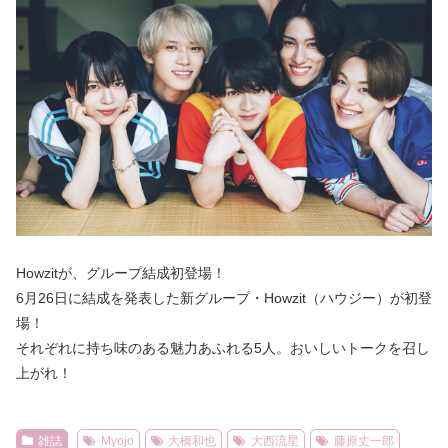
Howzitが、グループ結成初登場！
6月26日に結成を発表した新グループ・Howzit（ハウジー）が初登
場！
それぞれに持ち味のある魅力あふれる5人。おいしいトークを召し
上がれ！
雑誌
Myojo
大橋和也
大西流星
藤原丈一郎