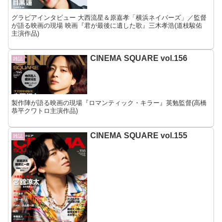
グラビアインタビュー 大西流星＆原嘉孝「横浜ネイバーズ」／監督
が語る映画の現場 映画『君が最後に遺した歌』三木孝浩(道枝駿佑
主演作品)
CINEMA SQUARE vol.156
雑誌
製作陣が語る映画の現場『ロマンティック・キラー』英勉監督(高橋
恭平クワトロ主演作品)
CINEMA SQUARE vol.155
雑誌