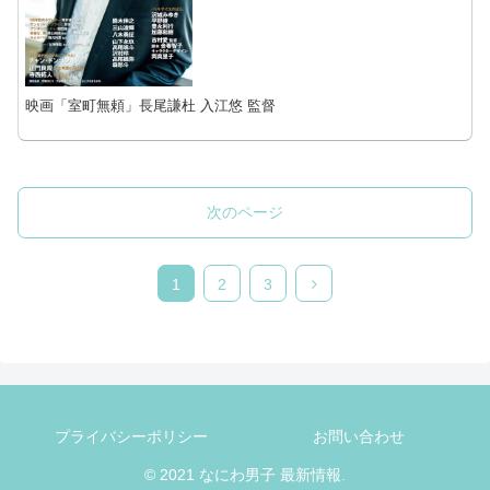
映画「室町無頼」長尾謙杜 入江悠 監督
次のページ
次
1
2
3
へ
プライバシーポリシー
お問い合わせ
© 2021 なにわ男子 最新情報.