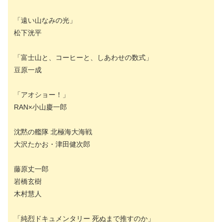
「遠い山なみの光」
松下洸平
「富士山と、コーヒーと、しあわせの数式」
豆原一成
「アオショー！」
RAN×小山慶一郎
沈黙の艦隊 北極海大海戦
大沢たかお・津田健次郎
藤原丈一郎
岩橋玄樹
木村慧人
「純烈ドキュメンタリー 死ぬまで推すのか」