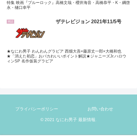
特集 映画『ブルーロック』高橋文哉・櫻井海音・高橋恭平・K・綱啓
永・樋口幸平
ザテレビジョン 2021年11/5号
雑誌
★なにわ男子 わんわんグラビア 西畑大吾×藤原丈一郎×大橋和也
★「消えた初恋」おバカわいいポイント解説★ジャニーズJr.ハロウ
ィンSP 名作仮装グラビア
プライバシーポリシー
お問い合わせ
© 2021 なにわ男子 最新情報.