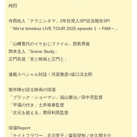
純烈
寺西拓人「テラニシネマ」2年目突入SP!近況報告SP!
「We’re timelesz LIVE TOUR 2025 episode 1 ～FAM～」
「山﨑寛代のイケおじファイル」西島秀俊
岡本圭人「Scene Study」
正門良規「音と映画と正門と」
連載スペシャル対談！河原雅彦×坂口涼太郎
製作陣が語る映画の現場
「ブラック・ショーマン」福山雅治／田中亮監督
「平場の付き」土井裕泰監督
「次元を超える」豊田利晃監督
現場Report
「ナイトフラワー」北川景子／森田望智／佐久間大介