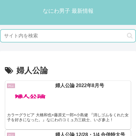
なにわ男子 最新情報
婦人公論
婦人公論 2022年8月号
雑誌
カラーグラビア 大橋和也×藤原丈一郎×小島健 『消しゴムをくれた女
子を好きになった。』なにわのコミュ力三銃士、いざ参上！
婦人公論 12/28・1/4 合併特大号
雑誌