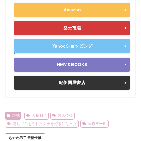
Amazon
楽天市場
Yahooショッピング
HMV＆BOOKS
紀伊國屋書店
雑誌
大橋和也
婦人公論
消しゴムをくれた女子を好きになった
藤原丈一郎
なにわ男子 最新情報