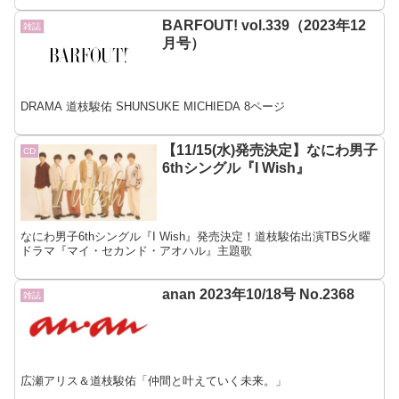
BARFOUT! vol.339（2023年12
雑誌
月号）
DRAMA 道枝駿佑 SHUNSUKE MICHIEDA 8ページ
【11/15(水)発売決定】なにわ男子
CD
6thシングル『I Wish』
なにわ男子6thシングル『I Wish』発売決定！道枝駿佑出演TBS火曜
ドラマ『マイ・セカンド・アオハル』主題歌
anan 2023年10/18号 No.2368
雑誌
広瀬アリス＆道枝駿佑「仲間と叶えていく未来。」