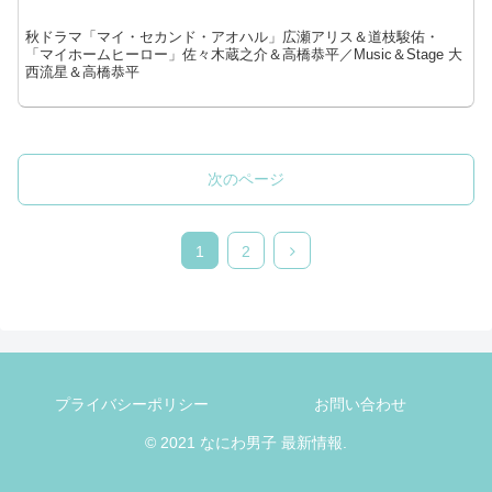
秋ドラマ「マイ・セカンド・アオハル」広瀬アリス＆道枝駿佑・
「マイホームヒーロー」佐々木蔵之介＆高橋恭平／Music＆Stage 大
西流星＆高橋恭平
次のページ
次
1
2
へ
プライバシーポリシー
お問い合わせ
© 2021 なにわ男子 最新情報.