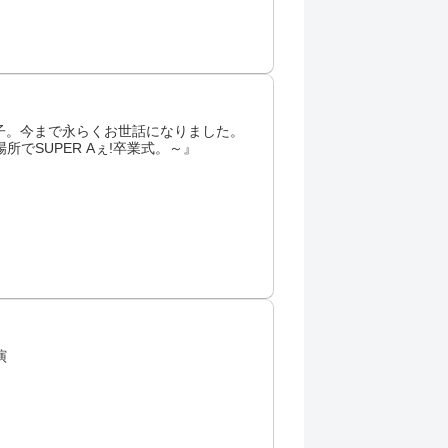
座男子。今まで永らくお世話になりました。
でSUPER Aぇ!卒業式。～』
演