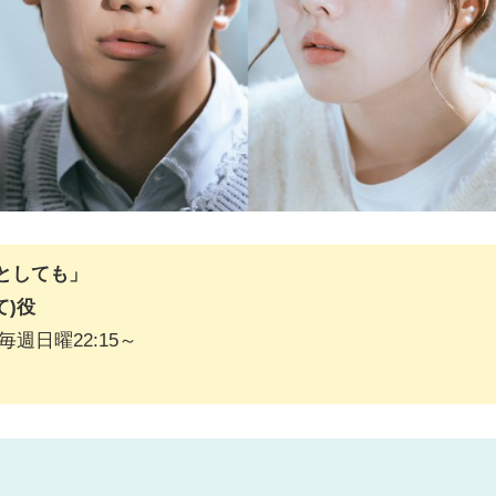
としても」
て)役
週日曜22:15～