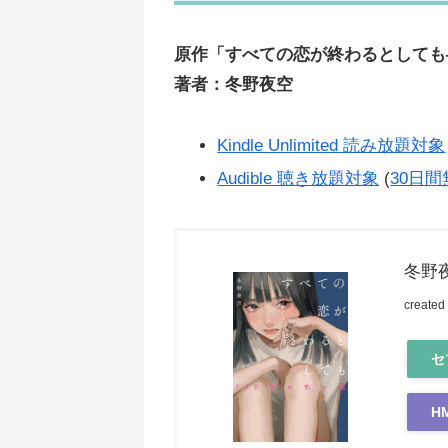
原作「すべての恋が終わるとしても―
著者：冬野夜空
Kindle Unlimited 読み放題対象
Audible 聴き放題対象
(
30日
冬野
created
セ
H