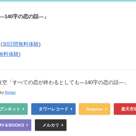
140字の恋の話―」
(
30日間無料体験
)
間無料体験
)
夜空「すべての恋が終わるとしても―140字の恋の話―」
 by
Rinker
ブンネット
タワーレコード
Amazon
楽天市
MV＆BOOKS
メルカリ