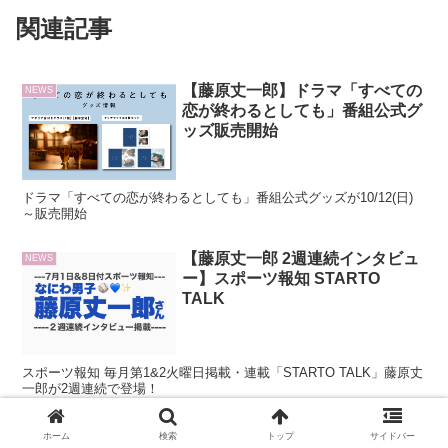
関連記事
【藤原丈一郎】ドラマ「すべての
NEWS
恋が終わるとしても」番組公式グ
ッズ販売開始
ドラマ「すべての恋が終わるとしても」番組公式グッズが10/12(日)
～販売開始
【藤原丈一郎 2週連続インタビュ
NEWS
ー】スポーツ報知 STARTO
TALK
スポーツ報知 毎月第1&2火曜日掲載・連載「STARTO TALK」藤原丈
一郎が2週連続で登場！
デイリースポーツ 関西ジャニー
NEWS
ホーム
検索
トップ
サイドバー