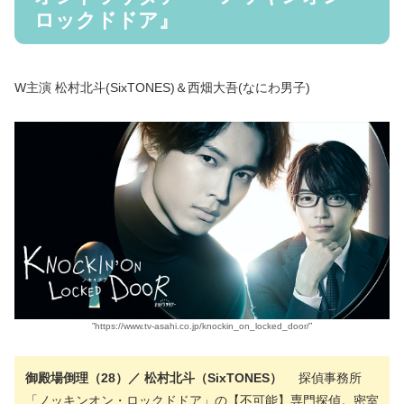
ロックドドア』
W主演 松村北斗(SixTONES)＆西畑大吾(なにわ男子)
”https://www.tv-asahi.co.jp/knockin_on_locked_door/”
御殿場倒理（28）／ 松村北斗（SixTONES）
探偵事務所
「ノッキンオン・ロックドドア」の【不可能】専門探偵。密室