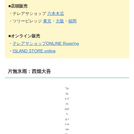
■店頭販売
・テレアサショップ
六本木店
・ツリービレッジ
東京
・
大阪
・
福岡
■オンライン販売
・
テレアサショップONLINE Ropp!ng
・
ISLAND STORE online
片無氷雨：西畑大吾
”ht
tp
s://
ro
ppi
n
g.t
v-a
sa