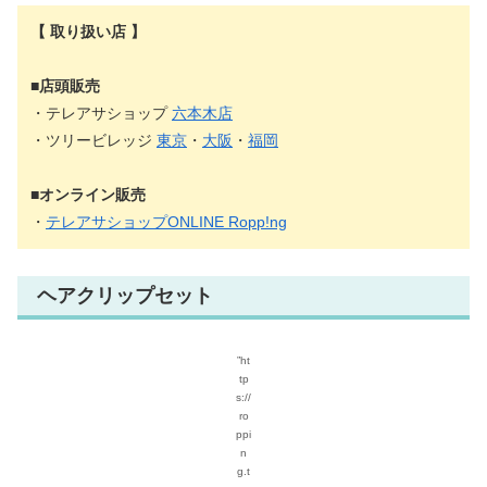
【 取り扱い店 】
■店頭販売
・テレアサショップ
六本木店
・ツリービレッジ
東京
・
大阪
・
福岡
■オンライン販売
・
テレアサショップONLINE Ropp!ng
ヘアクリップセット
”ht
tp
s://
ro
ppi
n
g.t