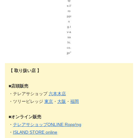
tp
s://
ro
ppi
n
g.t
v-a
sa
hi.
co.
jp/”
【 取り扱い店 】
■店頭販売
・テレアサショップ
六本木店
・ツリービレッジ
東京
・
大阪
・
福岡
■オンライン販売
・
テレアサショップONLINE Ropp!ng
・
ISLAND STORE online