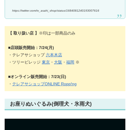
https://twitter.com/tv_asahi_shop/status/1684081240193007616
【 取り扱い店 】
※印は一部商品のみ
■店頭販売開始：7/24(月)
・テレアサショップ
六本木店
・ツリービレッジ
東京
・
大阪
・
福岡
※
■オンライン販売開始：7/23(日)
・
テレアサショップONLINE Ropp!ng
お座りぬいぐるみ(倒理犬・氷雨犬)