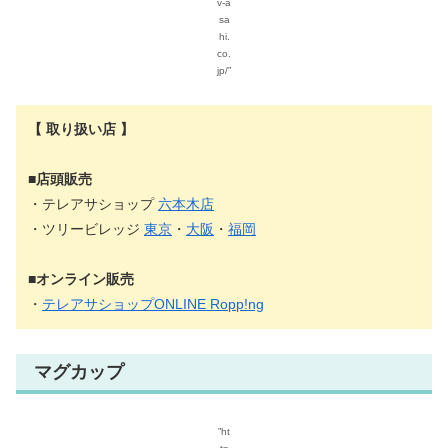
v-a
sa
hi.
co.
jp/”
【 取り扱い店 】
■店頭販売
・テレアサショップ
六本木店
・ツリービレッジ
東京
・
大阪
・
福岡
■オンライン販売
・
テレアサショップONLINE Ropp!ng
マグカップ
”ht