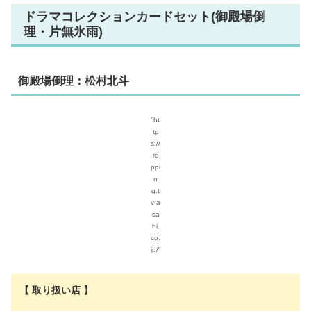
ドラマコレクションカードセット(御殿場倒
理・片無氷雨)
御殿場倒理：松村北斗
”ht
tp
s://
ro
ppi
n
g.t
v-a
sa
hi.
co.
jp/”
【 取り扱い店 】