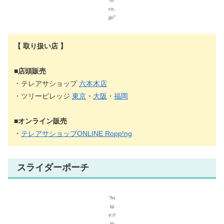
hi.
co.
jp/”
【 取り扱い店 】
■店頭販売
・テレアサショップ
六本木店
・ツリービレッジ
東京
・
大阪
・
福岡
■オンライン販売
・
テレアサショップONLINE Ropp!ng
スライダーポーチ
”ht
tp
s://
ro