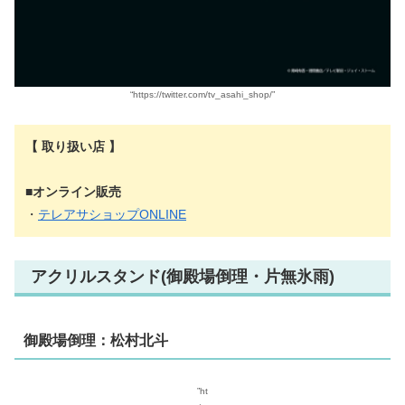
“https://twitter.com/tv_asahi_shop/”
【 取り扱い店 】
■オンライン販売
・
テレアサショップONLINE
アクリルスタンド(御殿場倒理・片無氷雨)
御殿場倒理：松村北斗
”ht