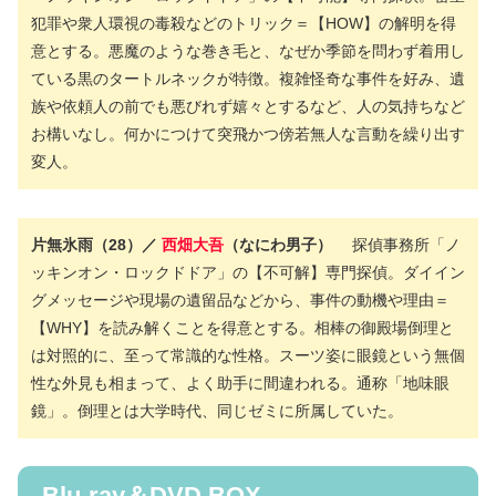
犯罪や衆人環視の毒殺などのトリック＝【HOW】の解明を得
意とする。悪魔のような巻き毛と、なぜか季節を問わず着用し
ている黒のタートルネックが特徴。複雑怪奇な事件を好み、遺
族や依頼人の前でも悪びれず嬉々とするなど、人の気持ちなど
お構いなし。何かにつけて突飛かつ傍若無人な言動を繰り出す
変人。
片無氷雨（28）／
西畑大吾
（なにわ男子）
探偵事務所「ノ
ッキンオン・ロックドドア」の【不可解】専門探偵。ダイイン
グメッセージや現場の遺留品などから、事件の動機や理由＝
【WHY】を読み解くことを得意とする。相棒の御殿場倒理と
は対照的に、至って常識的な性格。スーツ姿に眼鏡という無個
性な外見も相まって、よく助手に間違われる。通称「地味眼
鏡」。倒理とは大学時代、同じゼミに所属していた。
Blu-ray＆DVD BOX