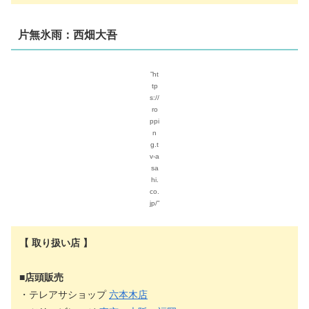
片無氷雨：西畑大吾
”ht
tp
s://
ro
ppi
n
g.t
v-a
sa
hi.
co.
jp/”
【 取り扱い店 】
■店頭販売
・テレアサショップ
六本木店