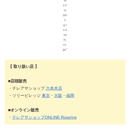
tp
s://
ro
ppi
n
g.t
v-a
sa
hi.
co.
jp/”
【 取り扱い店 】
■店頭販売
・テレアサショップ
六本木店
・ツリービレッジ
東京
・
大阪
・
福岡
■オンライン販売
・
テレアサショップONLINE Ropp!ng