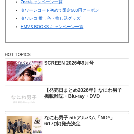
7netキャンペーン一覧
タワーレコード初めて限定500円クーポン
タワレコ 推し色・推し活グッズ
HMV＆BOOKS キャンペーン一覧
HOT TOPICS
SCREEN 2026年9月号
【発売日まとめ2026年】なにわ男子
掲載雑誌・Blu-ray・DVD
なにわ男子 5thアルバム「ND⁵」
6/17(水)発売決定