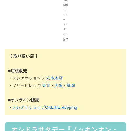
ppi
n
g.t
v-a
sa
hi.
co.
jp/”
【 取り扱い店 】
■店頭販売
・テレアサショップ
六本木店
・ツリービレッジ
東京
・
大阪
・
福岡
■オンライン販売
・
テレアサショップONLINE Ropp!ng
オシドラサタデー『ノッキンオン・