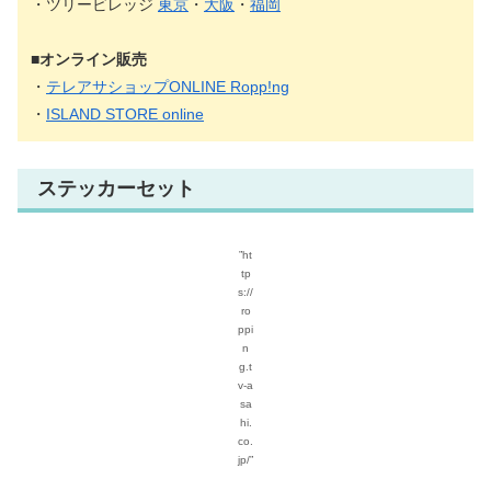
・ツリービレッジ
東京
・
大阪
・
福岡
■オンライン販売
・
テレアサショップONLINE Ropp!ng
・
ISLAND STORE online
ステッカーセット
”ht
tp
s://
ro
ppi
n
g.t
v-a
sa
hi.
co.
jp/”