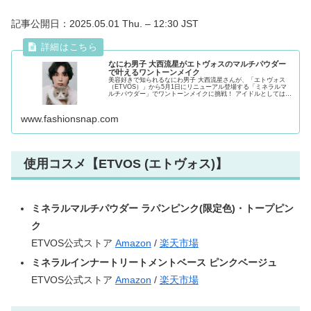
記事公開日：2025.05.01 Thu. – 12:30 JST
なにわ男子 大西流星がエトヴォスのマルチパウダー
で叶えるワントーンメイク
美容好きで知られるなにわ男子 大西流星さんが、「エトヴォス
（ETVOS）」から5月1日にリニューアル登場する「ミネラルマ
ルチパウダー」でワントーンメイクに挑戦！ アイドルとしてはも
ちろん、ドラマやバラエティ、コスメプロデュースなど、さ...
www.fashionsnap.com
使用コスメ【ETVOS (エトヴォス)】
ミネラルマルチパウダー ラパンピンク(限定色)・トープピン
ク
ETVOS公式ストア
Amazon
/
楽天市場
ミネラルインナートリートメントベース ピンクベージュ
ETVOS公式ストア
Amazon
/
楽天市場