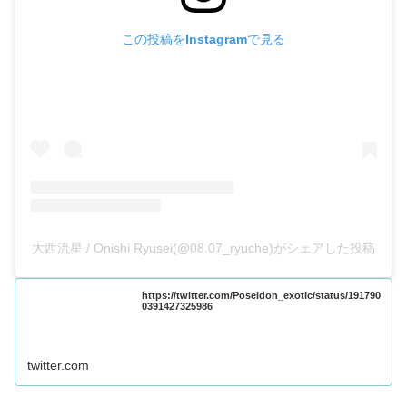
この投稿をInstagramで見る
大西流星 / Onishi Ryusei(@08.07_ryuche)がシェアした投稿
https://twitter.com/Poseidon_exotic/status/191790
0391427325986
twitter.com