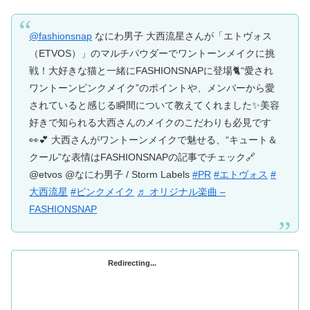
@fashionsnap
なにわ男子 大西流星さんが「エトヴォス
（ETVOS）」のマルチパウダーでワントーンメイクに挑
戦！大好きな猫と一緒にFASHIONSNAPに登場🐈“愛され
ワントーンピンクメイク”のポイントや、メンバーから愛
されていると感じる瞬間について教えてくれました✨美容
好きで知られる大西さんのメイクのこだわりも必見です
👀💕 大西さんがワントーンメイクで魅せる、“キュート＆
クール”な表情はFASHIONSNAPの記事でチェック🔗
@etvos @なにわ男子 / Storm Labels
#PR
#エトヴォス
#
大西流星
#ピンクメイク
♬ オリジナル楽曲 –
FASHIONSNAP
Redirecting...