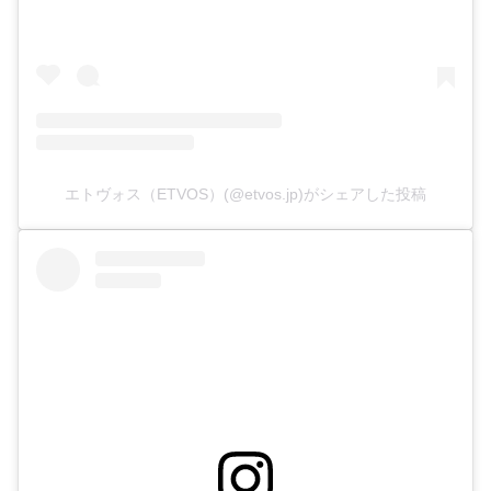
エトヴォス（ETVOS）(@etvos.jp)がシェアした投稿