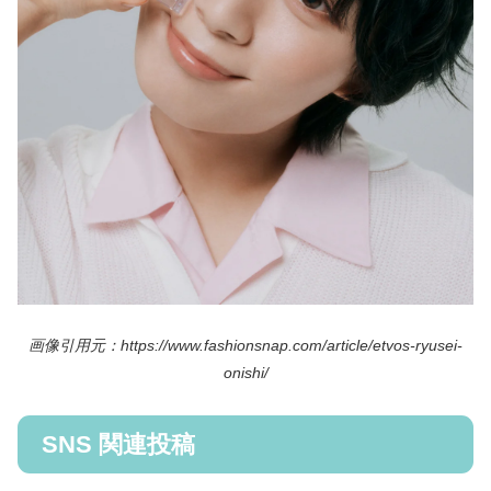
画像引用元：https://www.fashionsnap.com/article/etvos-ryusei-
onishi/
SNS 関連投稿