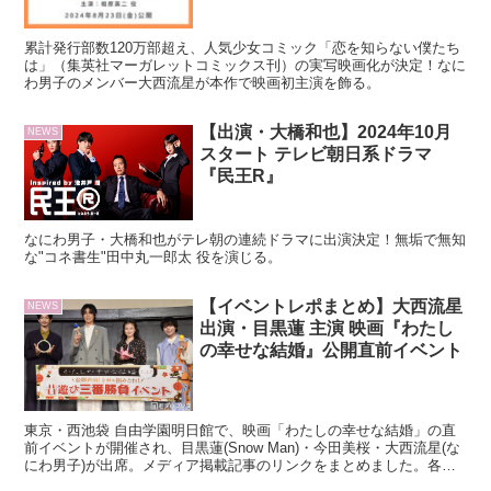
累計発行部数120万部超え、人気少女コミック「恋を知らない僕たち
は」（集英社マーガレットコミックス刊）の実写映画化が決定！なに
わ男子のメンバー大西流星が本作で映画初主演を飾る。
【出演・大橋和也】2024年10月
NEWS
スタート テレビ朝日系ドラマ
『民王R』
なにわ男子・大橋和也がテレ朝の連続ドラマに出演決定！無垢で無知
な"コネ書生"田中丸一郎太 役を演じる。
【イベントレポまとめ】大西流星
NEWS
出演・目黒蓮 主演 映画『わたし
の幸せな結婚』公開直前イベント
東京・西池袋 自由学園明日館で、映画「わたしの幸せな結婚」の直
前イベントが開催され、目黒蓮(Snow Man)・今田美桜・大西流星(な
にわ男子)が出席。メディア掲載記事のリンクをまとめました。各メ
ディア掲載の写真も要チェック！