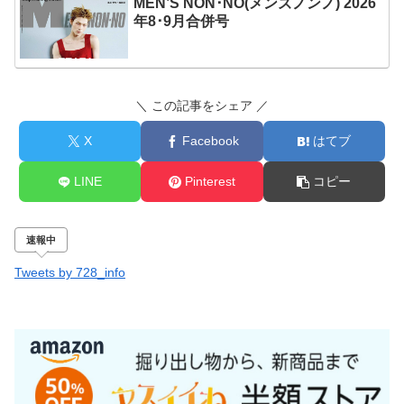
MEN’S NON･NO(メンズノンノ) 2026
年8･9月合併号
＼ この記事をシェア ／
X
Facebook
はてブ
LINE
Pinterest
コピー
速報中
Tweets by 728_info