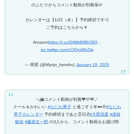
のふたりからコメント動画が到着🤩🎉
カレンダーは【1/22（水）】予約締切です💨
ご予約はこちらから🔽
Amazon
https://t.co/DAWdMBhS83
…
pic.twitter.com/rClQmIMvOe
— 明星 (@Myojo_henshu)
January 19, 2025
＼🎦コメント動画が到着🧡🩷💙／
クール＆かわいい
#なにわ男子
と過ごす１年🕶️🐰
#なにわ
男子カレンダー
予約締切まであと②日✌️
#大西流星
#道枝
駿佑
#藤原丈一郎
の3人から、コメント動画をお届け💌