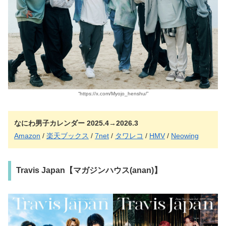
“https://x.com/Myojo_henshu/”
なにわ男子カレンダー 2025.4→2026.3
Amazon
/
楽天ブックス
/
7net
/
タワレコ
/
HMV
/
Neowing
Travis Japan【マガジンハウス(anan)】