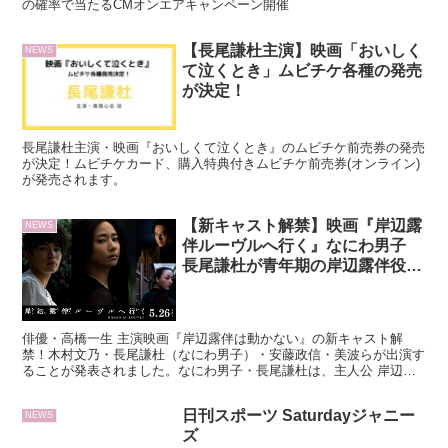
の確率で当たるCMオンエアキャンペーン開催
【長尾謙杜主演】映画「おいしく
NEWS
て泣くとき」ムビチケ各種の発売
が決定！
長尾謙杜主演・映画『おいしくて泣くとき』のムビチケ前売券の発売
が決定！ムビチケカード、購入特典付きムビチケ前売券(オンライン)
が発売されます。
【新キャスト解禁】映画『岸辺露
NEWS
伴ルーヴルへ行く』なにわ男子
長尾謙杜が青年期の岸辺露伴役で
出演
俳優・高橋一生 主演映画『岸辺露伴は動かない』の新キャスト解
禁！木村文乃・長尾謙杜（なにわ男子）・安藤政信・美波らが出演す
ることが発表されました。なにわ男子・長尾謙杜は、主人公 岸辺露
伴役の青年期を演じる。
日刊スポーツ Saturdayジャニー
NEWS
ズ