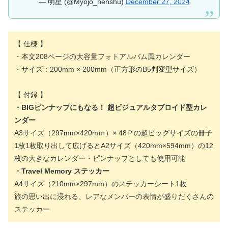
— 明星 (@Myojo_henshu)
December 27, 2024
【 仕様 】
・本文208ページの大容量フォトアルバム風カレンダー
・サイズ：200mm × 200mm（正方形のB5判変型サイズ）
【 付録 】
・BIGピンナップにもなる！ 超ビジュアルタブロイド型カレ
ンダー
A3サイズ（297mm×420mｍ）× 48Ｐの超ビッグサイズの冊子
1枚1枚取り出して広げるとA2サイズ（420mm×594mm）の12
枚の大きなカレンダー・ピンナップとしても使用可能
・Travel Memory ステッカー
A4サイズ（210mm×297mm）のステッカーシート1枚
旅の思い出に浸れる、レアなメンバーの表情が盛りだくさんの
ステッカー