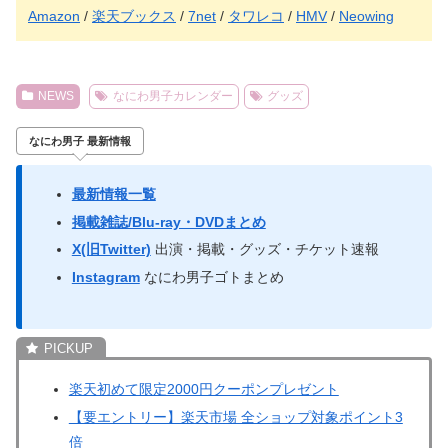
Amazon
/
楽天ブックス
/
7net
/
タワレコ
/
HMV
/
Neowing
NEWS
なにわ男子カレンダー
グッズ
なにわ男子 最新情報
最新情報一覧
掲載雑誌/Blu-ray・DVDまとめ
X(旧Twitter)
出演・掲載・グッズ・チケット速報
Instagram
なにわ男子ゴトまとめ
楽天初めて限定2000円クーポンプレゼント
【要エントリー】楽天市場 全ショップ対象ポイント3
倍