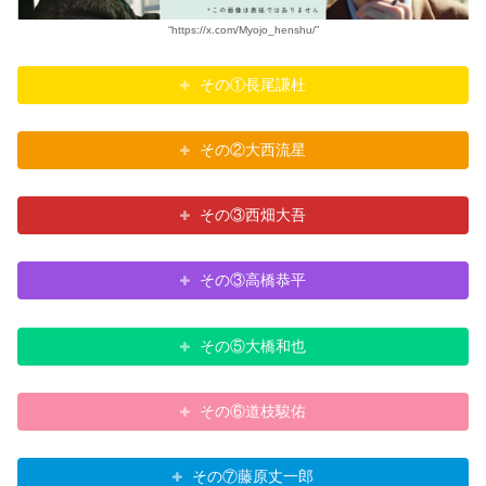
“https://x.com/Myojo_henshu/”
その①長尾謙杜
その②大西流星
その③西畑大吾
その③高橋恭平
その⑤大橋和也
その⑥道枝駿佑
その⑦藤原丈一郎