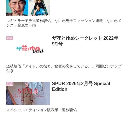
レギュラーモデル道枝駿佑／なにわ男子ファッション連載「なにわメ
ンズ」藤原丈一郎
ザ花とゆめシークレット 2022年
雑誌
9/1号
道枝駿佑「アイドルの彼と、秘密の恋をしている。」両面ピンナップ
付き
SPUR 2026年2月号 Special
雑誌
Edition
スペシャルエディション版表紙・道枝駿佑