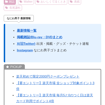
雑誌
Walker
おいしくて泣くとき
表紙
長尾謙杜
なにわ男子 最新情報
最新情報一覧
掲載雑誌/Blu-ray・DVDまとめ
X(旧Twitter)
出演・掲載・グッズ・チケット速報
Instagram
なにわ男子ゴトまとめ
楽天初めて限定2000円クーポンプレゼント
【要エントリー】楽天市場 全ショップ対象ポイント3
倍
【要エントリー】楽天市場 毎月5と0のつく日は楽天
カード利用でポイント4倍