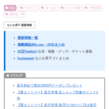
雑誌
TVガイド
ぼくあざ
まどか26歳
大西流星
藤原丈一郎
なにわ男子 最新情報
最新情報一覧
掲載雑誌/Blu-ray・DVDまとめ
X(旧Twitter)
出演・掲載・グッズ・チケット速報
Instagram
なにわ男子ゴトまとめ
楽天初めて限定2000円クーポンプレゼント
【要エントリー】楽天市場 全ショップ対象ポイント3
倍
【要エントリー】楽天市場 毎月5と0のつく日は楽天