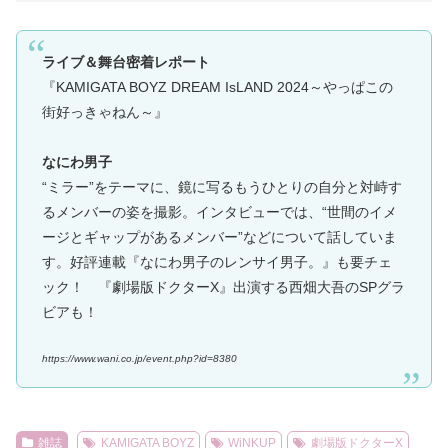
ライブ＆舞台密着レポート
『KAMIGATA BOYZ DREAM IsLAND 2024～やっぱこの
街好っきゃねん～』
なにわ男子
“ミラー”をテーマに、鏡に写るもうひとりの自分と対峙す
るメンバーの姿を撮影。インタビューでは、“世間のイメ
ージとギャップがあるメンバー”などについて話していま
す。好評連載『なにわ男子のレンサイ男子。』も要チェ
ック！ 『劇場版ドクターX』出演する西畑大吾のSPグラ
ビアも！
https://www.wani.co.jp/event.php?id=8380
雑誌
KAMIGATA BOYZ
WiNKUP
劇場版ドクターX