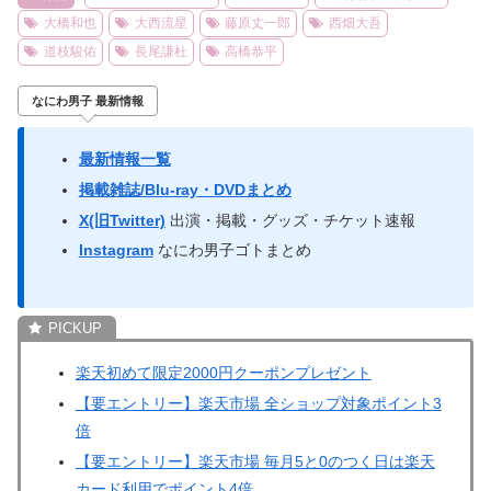
大橋和也
大西流星
藤原丈一郎
西畑大吾
道枝駿佑
長尾謙杜
高橋恭平
なにわ男子 最新情報
最新情報一覧
掲載雑誌/Blu-ray・DVDまとめ
X(旧Twitter)
出演・掲載・グッズ・チケット速報
Instagram
なにわ男子ゴトまとめ
楽天初めて限定2000円クーポンプレゼント
【要エントリー】楽天市場 全ショップ対象ポイント3
倍
【要エントリー】楽天市場 毎月5と0のつく日は楽天
カード利用でポイント4倍