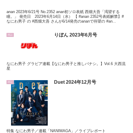
anan 2023年6/21号 No.2352 anan初ソロ表紙 西畑大吾「渇望する
瞳。」 発売日 2023年6月14日（水） 【 #anan 2352号表紙解禁】#
なにわ男子 の #西畑大吾 さんが6/14発売のananで待望の #an...
りぼん 2023年6月号
雑誌
なにわ男子 グラビア連載【なにわ男子と推しバナシ。】Vol.6 大西流
星
Duet 2024年12月号
雑誌
特集 なにわ男子／連載「NANIMAGA」／ライブレポート