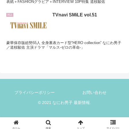
表紙＋FASHIONグラビア＋INTERVIEW 10P特集 道枝駿佑
TVnavi SMiLE vol.51
雑誌
豪華保存版総勢55人 全身裏表カード型“HERO collection” なにわ男子
／道枝駿佑 主演ドラマ「マルス-ゼロの革命-」
プライバシーポリシー
お問い合わせ
© 2021 なにわ男子 最新情報.
ホーム
検索
トップ
サイドバー