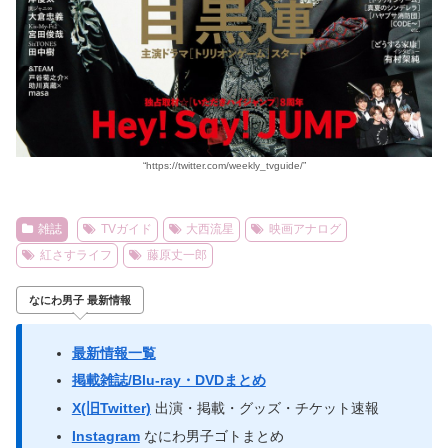
“https://twitter.com/weekly_tvguide/”
雑誌
TVガイド
大西流星
映画アナログ
紅さすライフ
藤原丈一郎
なにわ男子 最新情報
最新情報一覧
掲載雑誌/Blu-ray・DVDまとめ
X(旧Twitter)
出演・掲載・グッズ・チケット速報
Instagram
なにわ男子ゴトまとめ