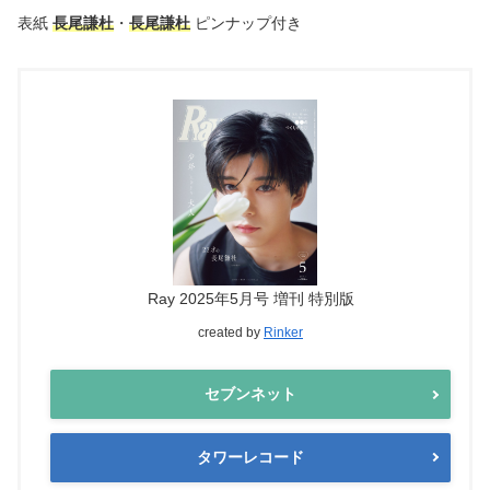
表紙
長尾謙杜
・
長尾謙杜
ピンナップ付き
Ray 2025年5月号 増刊 特別版
created by
Rinker
セブンネット
タワーレコード