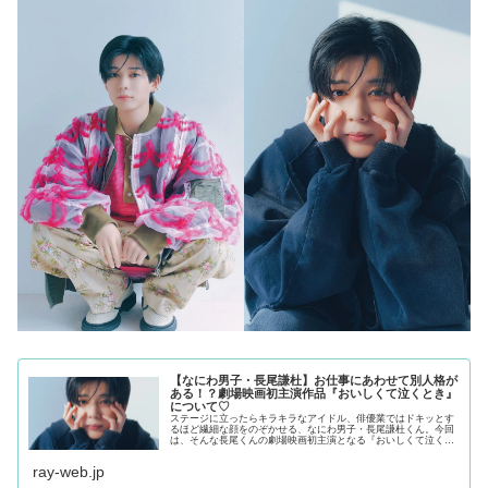
【なにわ男子・長尾謙杜】お仕事にあわせて別人格が
ある！？劇場映画初主演作品『おいしくて泣くとき』
について♡
ステージに立ったらキラキラなアイドル、俳優業ではドキッとす
るほど繊細な顔をのぞかせる、なにわ男子・長尾謙杜くん。今回
は、そんな長尾くんの劇場映画初主演となる『おいしくて泣くと
き』について魅力を語ってもらいました！ちょっとしたおふざけ
マインド...
ray-web.jp