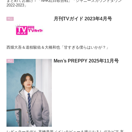
まとめてお届け！「NHK紅白歌合戦」「ジャニーズカウントダウン
2022-2023」
月刊TVガイド 2023年4月号
雑誌
西畑大吾＆道枝駿佑＆大橋和也「甘すぎる僕らはいかが？」
Men’s PREPPY 2025年11月号
雑誌
レギュラーモデル 高橋恭平／インタビュー＆撮りおろしグラビア 高