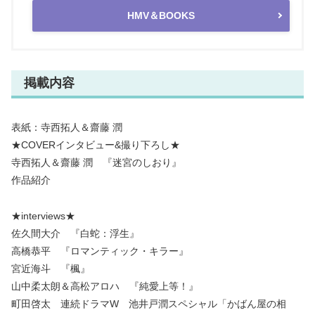
HMV＆BOOKS
掲載内容
表紙：寺西拓人＆齋藤 潤
★COVERインタビュー&撮り下ろし★
寺西拓人＆齋藤 潤 『迷宮のしおり』
作品紹介
★interviews★
佐久間大介 『白蛇：浮生』
高橋恭平 『ロマンティック・キラー』
宮近海斗 『楓』
山中柔太朗＆高松アロハ 『純愛上等！』
町田啓太 連続ドラマW 池井戸潤スペシャル「かばん屋の相