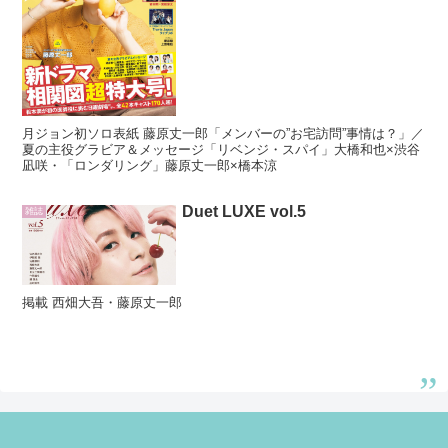
月ジョン初ソロ表紙 藤原丈一郎「メンバーの”お宅訪問”事情は？」／
夏の主役グラビア＆メッセージ「リベンジ・スパイ」大橋和也×渋谷
凪咲・「ロンダリング」藤原丈一郎×橋本涼
Duet LUXE vol.5
雑誌
掲載 西畑大吾・藤原丈一郎