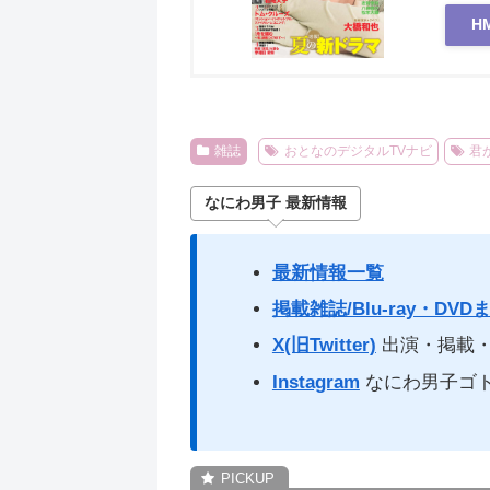
H
雑誌
おとなのデジタルTVナビ
君
なにわ男子 最新情報
最新情報一覧
掲載雑誌/Blu-ray・DVD
X(旧Twitter)
出演・掲載・
Instagram
なにわ男子ゴ