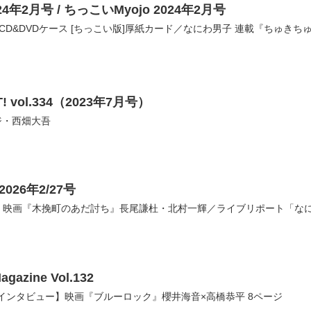
024年2月号 / ちっこいMyojo 2024年2月号
版]CD&DVDケース [ちっこい版]厚紙カード／なにわ男子 連載『ちゅき
』
! vol.334（2023年7月号）
ージ・西畑大吾
2026年2/27号
映画『木挽町のあだ討ち』長尾謙杜・北村一輝／ライブリポート「なにわ男子 1st
agazine Vol.132
インタビュー】映画『ブルーロック』櫻井海音×高橋恭平 8ページ