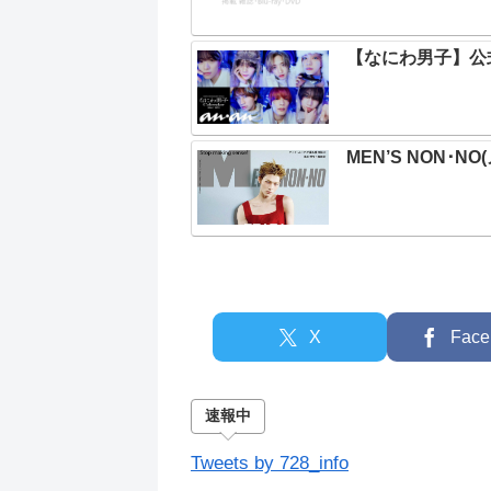
【なにわ男子】公式カ
MEN’S NON･N
X
Face
速報中
Tweets by 728_info