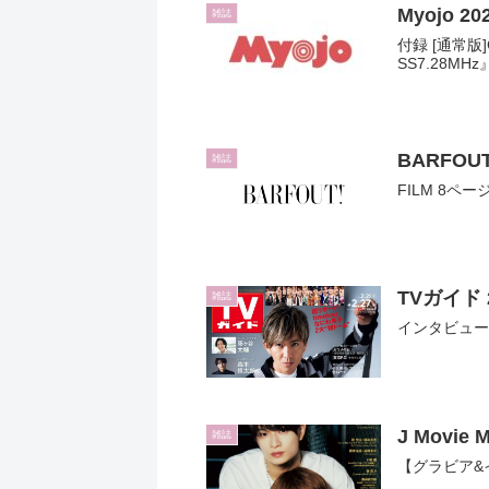
Myojo 2
雑誌
付録 [通常
SS7.28MHz
BARFOUT
雑誌
FILM 8ペ
TVガイド 
雑誌
インタビュー 
J Movie M
雑誌
【グラビア&