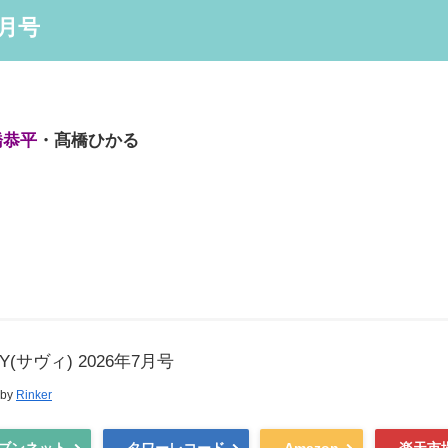
7月号
橋恭平
・髙橋ひかる
VY(サヴィ) 2026年7月号
 by
Rinker
ブンネット
タワーレコード
Amazon
楽天市