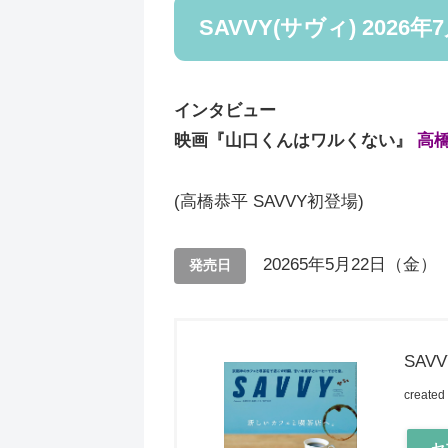
SAVVY(サヴィ) 2026年
インタビュー
映画『山口くんはワルくない』
高
(高橋恭平 SAVVY初登場)
20265年5月22日（金）
発売日
SAV
created
セ