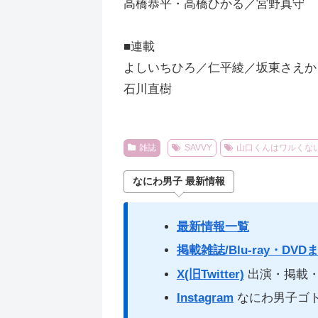
高橋恭平・高橋ひかる／宮野真守
■連載
よしいちひろ／仁平綾／坂東さえか
石川直樹
雑誌
SAVVY
山口くんはワルくな
なにわ男子 最新情報
最新情報一覧
掲載雑誌/Blu-ray・DVD
X(旧Twitter)
出演・掲載・
Instagram
なにわ男子ゴ