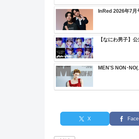
InRed 2026年7月
【なにわ男子】公式カ
MEN’S NON･N
X
Face