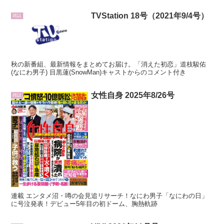
TVStation 18号（2021年9/4号）
雑誌
秋の新番組、最新情報をまとめてお届け。「消えた初恋」道枝駿佑
(なにわ男子) 目黒蓮(SnowMan)キャストからのコメント付き
女性自身 2025年8/26号
雑誌
連載 エンタメ沼・噂の会見追リサーチ！なにわ男子「なにわの日」
に号泣発表！デビュー5年目の初ドーム、胸熱軌跡