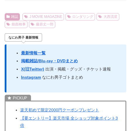
雑誌
J MOVIE MAGAZINE
ロンダリング
大西流星
能面検事
藤原丈一郎
なにわ男子 最新情報
最新情報一覧
掲載雑誌/Blu-ray・DVDまとめ
X(旧Twitter)
出演・掲載・グッズ・チケット速報
Instagram
なにわ男子ゴトまとめ
楽天初めて限定2000円クーポンプレゼント
【要エントリー】楽天市場 全ショップ対象ポイント3
倍