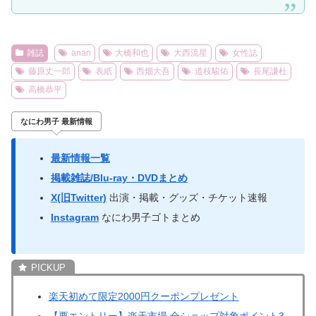
雑誌
anan
大橋和也
大西流星
女性誌
藤原丈一郎
表紙
西畑大吾
道枝駿佑
長尾謙杜
高橋恭平
なにわ男子 最新情報
最新情報一覧
掲載雑誌/Blu-ray・DVDまとめ
X(旧Twitter)
出演・掲載・グッズ・チケット速報
Instagram
なにわ男子ゴトまとめ
楽天初めて限定2000円クーポンプレゼント
【要エントリー】楽天市場 全ショップ対象ポイント3