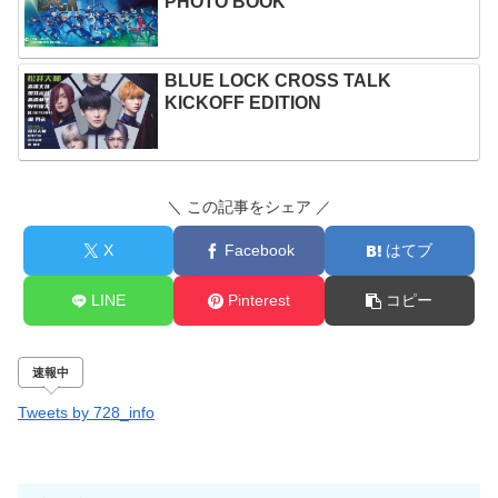
PHOTO BOOK
BLUE LOCK CROSS TALK
KICKOFF EDITION
＼ この記事をシェア ／
X
Facebook
はてブ
LINE
Pinterest
コピー
速報中
Tweets by 728_info