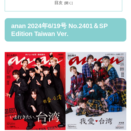
目次
anan 2024年6/19号 No.2401＆SP
Edition Taiwan Ver.