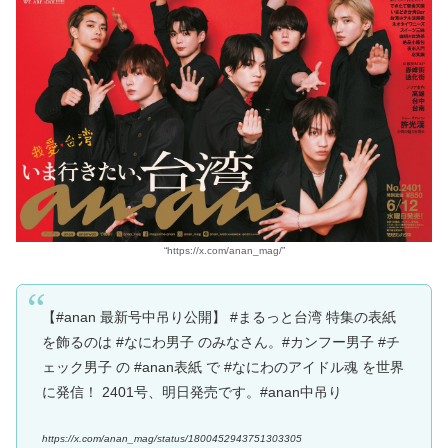
“https://x.com/anan_mag/”
【#anan 最新号中吊り公開】 #まるっと台湾 特集の表紙
を飾るのは #なにわ男子 のみなさん。#カンフー男子 #チ
ェック男子 の #anan表紙 で #なにわのアイドル魂 を世界
に発信！ 2401号、明日発売です。#anan中吊り
https://x.com/anan_mag/status/1800452943751303305