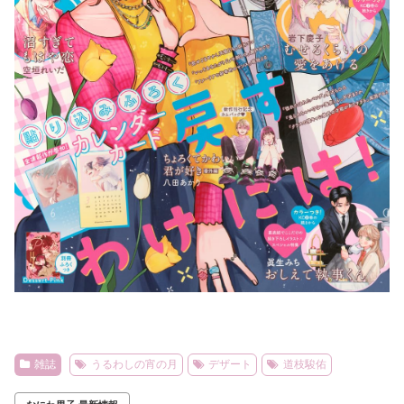
雑誌
うるわしの宵の月
デザート
道枝駿佑