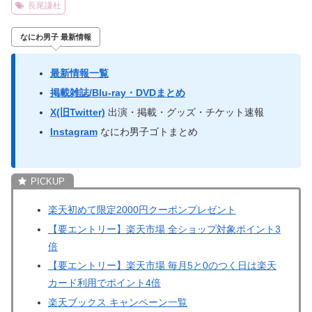
長尾謙杜
なにわ男子 最新情報
最新情報一覧
掲載雑誌/Blu-ray・DVDまとめ
X(旧Twitter)
出演・掲載・グッズ・チケット速報
Instagram
なにわ男子ゴトまとめ
楽天初めて限定2000円クーポンプレゼント
【要エントリー】楽天市場 全ショップ対象ポイント3
倍
【要エントリー】楽天市場 毎月5と0のつく日は楽天
カード利用でポイント4倍
楽天ブックス キャンペーン一覧