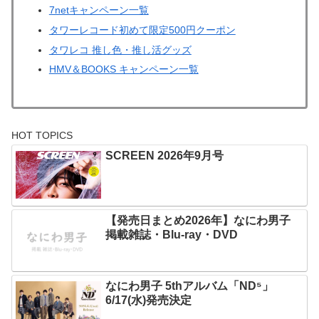
7netキャンペーン一覧
タワーレコード初めて限定500円クーポン
タワレコ 推し色・推し活グッズ
HMV＆BOOKS キャンペーン一覧
HOT TOPICS
SCREEN 2026年9月号
【発売日まとめ2026年】なにわ男子
掲載雑誌・Blu-ray・DVD
なにわ男子 5thアルバム「ND⁵」
6/17(水)発売決定