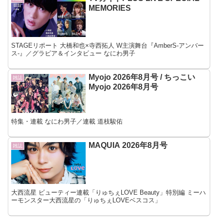
MEMORIES
STAGEリポート 大橋和也×寺西拓人 W主演舞台『AmberS-アンバー
ス-』／グラビア＆インタビュー なにわ男子
Myojo 2026年8月号 / ちっこい
雑誌
Myojo 2026年8月号
特集・連載 なにわ男子／連載 道枝駿佑
MAQUIA 2026年8月号
雑誌
大西流星 ビューティー連載「りゅちぇLOVE Beauty」特別編 ミーハ
ーモンスター大西流星の「りゅちぇLOVEベスコス」