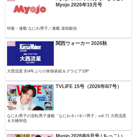
Myojo 2026年10月号
特集・連載 なにわ男子／連載 道枝駿佑
関西ウォーカー 2026秋
雑誌
大西流星 約4年ぶりの単独表紙＆グラビア10P
TVLIFE 15号（2026年8/7号）
雑誌
なにわ男子の逆転男子連載「なにわネバギバ男子」vol.71 大西流星
＆大橋和也
Myojo 2026年9月号 / ちっこい
雑誌