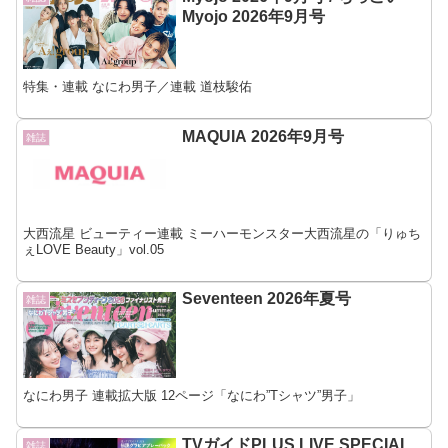
Myojo 2026年9月号
特集・連載 なにわ男子／連載 道枝駿佑
MAQUIA 2026年9月号
雑誌
大西流星 ビューティー連載 ミーハーモンスター大西流星の「りゅち
ぇLOVE Beauty」vol.05
Seventeen 2026年夏号
雑誌
なにわ男子 連載拡大版 12ページ「なにわ”Tシャツ”男子」
TVガイドPLUS LIVE SPECIAL
雑誌