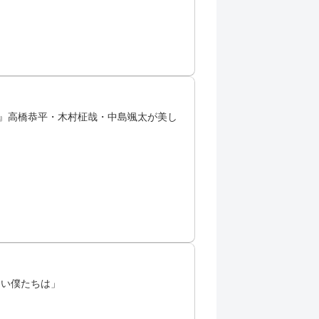
ー』高橋恭平・木村柾哉・中島颯太が美し
ない僕たちは」