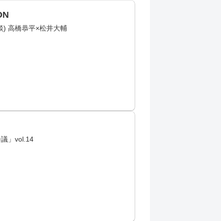
ON
ル対談) 高橋恭平×松井大輔
」vol.14