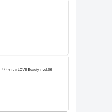
ぇLOVE Beauty」vol.06