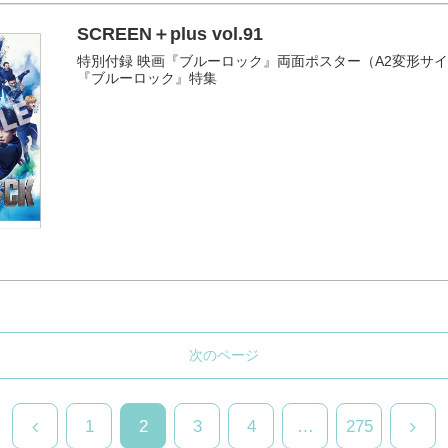
SCREEN＋plus vol.91
特別付録 映画『ブルーロック』両面ポスター（A2変形サイズ 
『ブルーロック』特集
次のページ
前
次
1
2
3
4
…
275