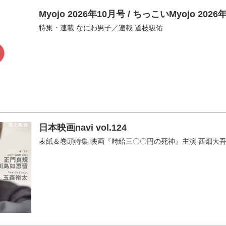
Myojo 2026年10月号 / ちっこいMyojo 202
特集・連載 なにわ男子／連載 道枝駿佑
日本映画navi vol.124
表紙＆巻頭特集 映画『時給三〇〇円の死神』主演 西畑大