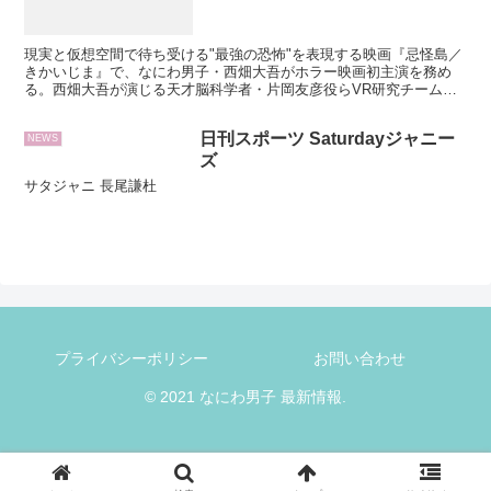
現実と仮想空間で待ち受ける"最強の恐怖"を表現する映画『忌怪島／
きかいじま』で、なにわ男子・西畑大吾がホラー映画初主演を務め
る。西畑大吾が演じる天才脳科学者・片岡友彦役らVR研究チーム
が、閉鎖的な島で連続する不可解な死と、解き放たれた「赤い女」の
謎を解き明かす。
日刊スポーツ Saturdayジャニー
NEWS
ズ
サタジャニ 長尾謙杜
プライバシーポリシー
お問い合わせ
© 2021 なにわ男子 最新情報.