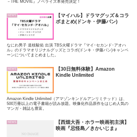
－THE MOVIE』ノベライズ本発売決定！
【マイハル】ドラマグッズ＆コラ
NEWS
ボまとめ(ドンキ・伊藤パン)
なにわ男子 道枝駿佑 出演 TBS火曜ドラマ『マイ･セカンド･アオハ
ル』のドラマオリジナルグッズとコラボ(ドンキ・伊藤パン)キャンペ
ーンについてまとめました。
【30日無料体験】Amazon
NEWS
Kindle Unlimited
Amazon Kindle Unlimited（アマゾンキンドルアンリミテッド）は、
500万冊以上の電子書籍が読み放題。映像化作品原作をはじめ人気の
マンガ・雑誌も豊富。
【西畑大吾・ホラー映画初主演】
NEWS
映画『忌怪島／きかいじま』