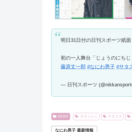
明日31日付の日刊スポーツ紙
初の一人舞台「じょうのにちじ
藤原丈一郎
#なにわ男子
#サタ
— 日刊スポーツ (@nikkansport
NEWS
サタジャニ
サタスタ
なにわ男子 最新情報