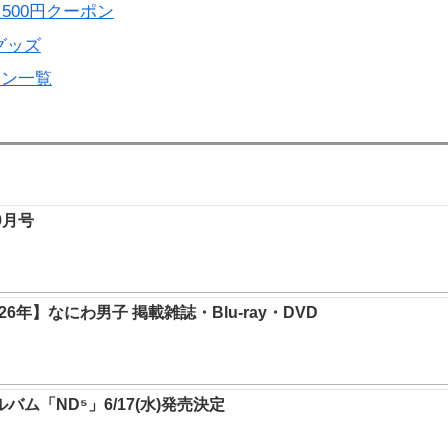
500円クーポン
グッズ
ーン一覧
年9月号
6年】なにわ男子 掲載雑誌・Blu-ray・DVD
ルバム「ND⁵」6/17(水)発売決定