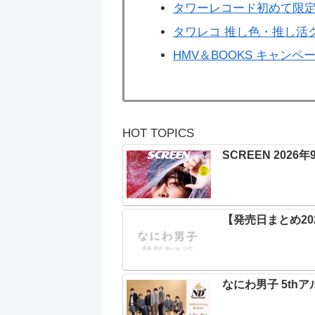
タワーレコード初めて限定
タワレコ 推し色・推し活
HMV＆BOOKS キャンペ
HOT TOPICS
SCREEN 2026
【発売日まとめ202
なにわ男子 5thア