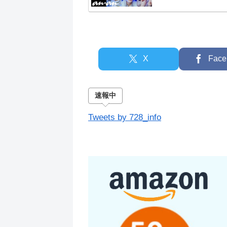
X
Face
速報中
Tweets by 728_info