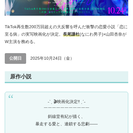
TikTok再生数200万回超えの大反響を呼んだ衝撃の恋愛小説「恋に
至る病」の実写映画化が決定。
長尾謙杜
(なにわ男子)×山田杏奈が
W主演を務める。
公開日
2025年10月24日（金）
原作小説
˗ˋˏ 🎬映画化決定‼ ˎˊ˗
￣￣￣￣￣￣￣￣￣￣￣
斜線堂有紀が描く、
暴走する愛と、連鎖する悲劇――