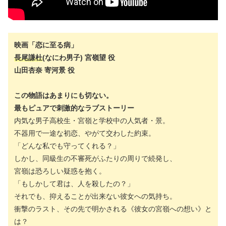
映画「恋に至る病」
長尾謙杜
(なにわ男子) 宮嶺望 役
山田杏奈 寄河景 役
この物語はあまりにも切ない。
最もピュアで刺激的なラブストーリー
内気な男子高校生・宮嶺と学校中の人気者・景。
不器用で一途な初恋、やがて交わした約束。
「どんな私でも守ってくれる？」
しかし、同級生の不審死がふたりの周りで続発し、
宮嶺は恐ろしい疑惑を抱く。
「もしかして君は、人を殺したの？」
それでも、抑えることが出来ない彼女への気持ち。
衝撃のラスト、その先で明かされる《彼女の宮嶺への想い》と
は？