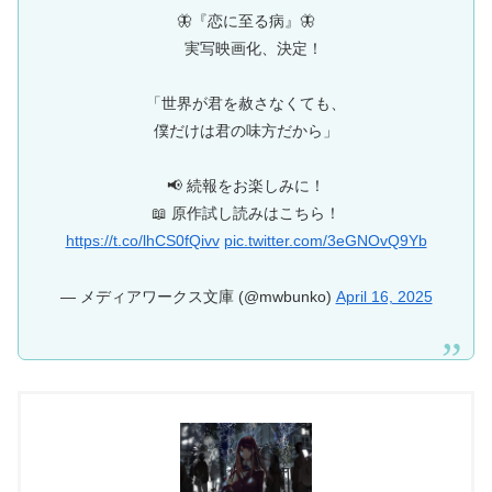
🦋『恋に至る病』🦋
実写映画化、決定！
「世界が君を赦さなくても、
僕だけは君の味方だから」
📢 続報をお楽しみに！
📖 原作試し読みはこちら！
https://t.co/lhCS0fQivv
pic.twitter.com/3eGNOvQ9Yb
— メディアワークス文庫 (@mwbunko)
April 16, 2025