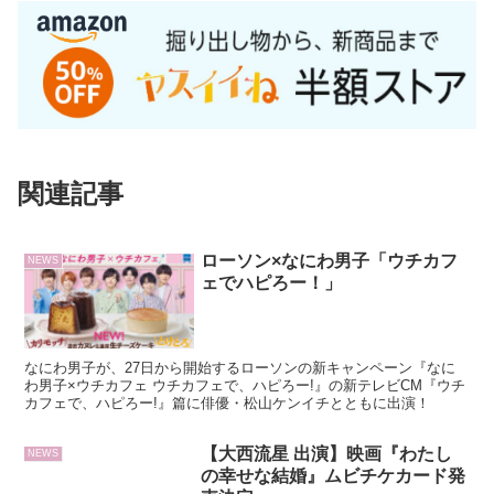
関連記事
ローソン×なにわ男子「ウチカフ
NEWS
ェでハピろー！」
なにわ男子が、27日から開始するローソンの新キャンペーン『なに
わ男子×ウチカフェ ウチカフェで、ハピろー!』の新テレビCM『ウチ
カフェで、ハピろー!』篇に俳優・松山ケンイチとともに出演！
【大西流星 出演】映画『わたし
NEWS
の幸せな結婚』ムビチケカード発