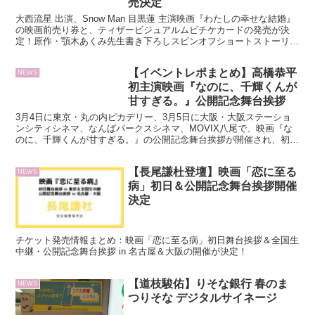
売決定
大西流星 出演、Snow Man 目黒蓮 主演映画『わたしの幸せな結婚』
の映画前売り券と、ティザービジュアルムビチケカードの発売が決
定！原作・顎木あくみ先生書き下ろしスピンオフショートストーリ
ー“side清霞”が読める前売券購入者キャンペーン実施！前売券購入者
キャンペーンは、全券種に対応しています。
【イベントレポまとめ】高橋恭平
NEWS
初主演映画『なのに、千輝くんが
甘すぎる。』公開記念舞台挨拶
3月4日に東京・丸の内ピカデリー、3月5日に大阪・大阪ステーショ
ンシティシネマ、なんばパークスシネマ、MOVIX八尾で、映画『な
のに、千輝くんが甘すぎる。』の公開記念舞台挨拶が開催され、初主
演を務めた高橋恭平(なにわ男子)が登壇。大阪で開催された公開記念
舞台挨拶の各WEBメディアに掲載された記事のリンクをまとめまし
【長尾謙杜登壇】映画「恋に至る
NEWS
た。
病」初日＆公開記念舞台挨拶開催
決定
チケット発売情報まとめ：映画「恋に至る病」初日舞台挨拶＆全国生
中継・公開記念舞台挨拶 in 名古屋＆大阪の開催が決定！
【道枝駿佑】りそな銀行 春のま
NEWS
つりそな デジタルサイネージ