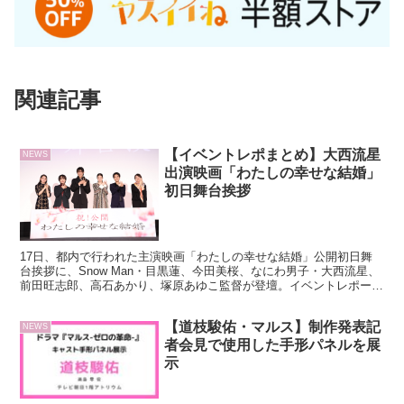
関連記事
【イベントレポまとめ】大西流星
NEWS
出演映画「わたしの幸せな結婚」
初日舞台挨拶
17日、都内で行われた主演映画「わたしの幸せな結婚」公開初日舞
台挨拶に、Snow Man・目黒蓮、今田美桜、なにわ男子・大西流星、
前田旺志郎、高石あかり、塚原あゆこ監督が登壇。イベントレポート
記事のリンクをまとめました。各メディア掲載の写真も要チェック！
【道枝駿佑・マルス】制作発表記
NEWS
者会見で使用した手形パネルを展
示