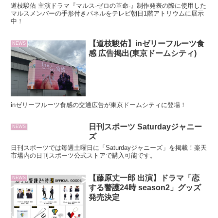
道枝駿佑 主演ドラマ『マルス-ゼロの革命-』制作発表の際に使用した
マルスメンバーの手形付きパネルをテレビ朝日1階アトリウムに展示
中！
【道枝駿佑】inゼリーフルーツ食
NEWS
感 広告掲出(東京ドームシティ)
inゼリーフルーツ食感の交通広告が東京ドームシティに登場！
日刊スポーツ Saturdayジャニー
NEWS
ズ
日刊スポーツでは毎週土曜日に「Saturdayジャニーズ」を掲載！楽天
市場内の日刊スポーツ公式ストアで購入可能です。
【藤原丈一郎 出演】ドラマ「恋
NEWS
する警護24時 season2」グッズ
発売決定