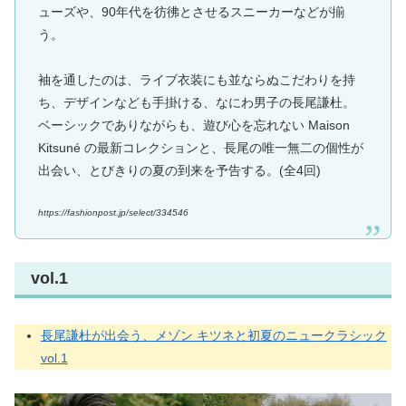
ューズや、90年代を彷彿とさせるスニーカーなどが揃
う。
袖を通したのは、ライブ衣装にも並ならぬこだわりを持
ち、デザインなども手掛ける、なにわ男子の長尾謙杜。
ベーシックでありながらも、遊び心を忘れない Maison
Kitsuné の最新コレクションと、長尾の唯一無二の個性が
出会い、とびきりの夏の到来を予告する。(全4回)
https://fashionpost.jp/select/334546
vol.1
長尾謙杜が出会う、メゾン キツネと初夏のニュークラシック
vol.1