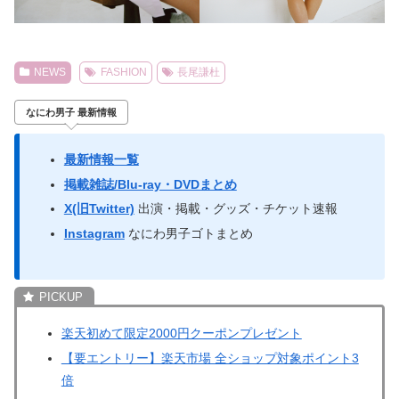
NEWS
FASHION
長尾謙杜
なにわ男子 最新情報
最新情報一覧
掲載雑誌/Blu-ray・DVDまとめ
X(旧Twitter)
出演・掲載・グッズ・チケット速報
Instagram
なにわ男子ゴトまとめ
楽天初めて限定2000円クーポンプレゼント
【要エントリー】楽天市場 全ショップ対象ポイント3
倍