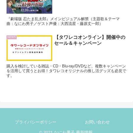
『劇場版 忍たま乱太郎』メインビジュアル解禁（主題歌＆テーマ
曲：なにわ男子／ゲスト声優：大西流星・藤原丈一郎）
【タワレコオンライン】開催中の
NEWS
セール＆キャンペーン
購入を検討している雑誌・CD・Blu-ray/DVDなど、複数キャンペーン
を活用して買うとお得！タワレコオリジナルの推し活グッズも必見で
す。
プライバシーポリシー
お問い合わせ
© 2021 なにわ男子 最新情報.