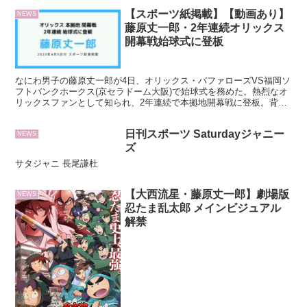
【スポーツ紙掲載】【動画あり】
NEWS
藤原丈一郎・2年連続オリックス
開幕戦始球式に登板
なにわ男子の藤原丈一郎が4日、オリックス・バファローズVS福岡ソ
フトバンクホークス(京セラドーム大阪)で始球式を務めた。熱烈なオ
リックスファンとして知られ、2年連続で本拠地開幕戦に登板。背番
号は728(なにわ)でメンカラがあしらわれた特注グローブは安達選手
からのプレゼント
日刊スポーツ Saturdayジャニー
NEWS
ズ
サタジャニ 長尾謙杜
【大西流星・藤原丈一郎】劇場版
NEWS
忍たま乱太郎 メインビジュアル
解禁