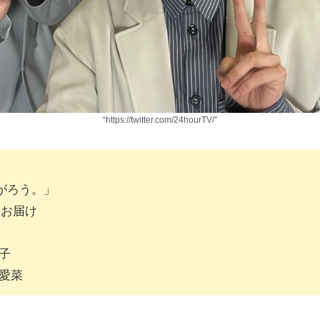
“https://twitter.com/24hourTV/”
がろう。」
からお届け
子
愛菜