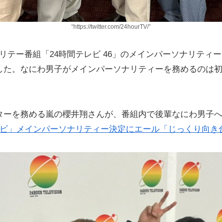
“https://twitter.com/24hourTV/”
テー番組「24時間テレビ 46」のメインパーソナリティー
されました。なにわ男子がメインパーソナリティーを務めるの
キャスターを務める嵐の櫻井翔さんが、番組内で後輩なにわ男子
レビ」メインパーソナリティー決定にエール「じっくり向き