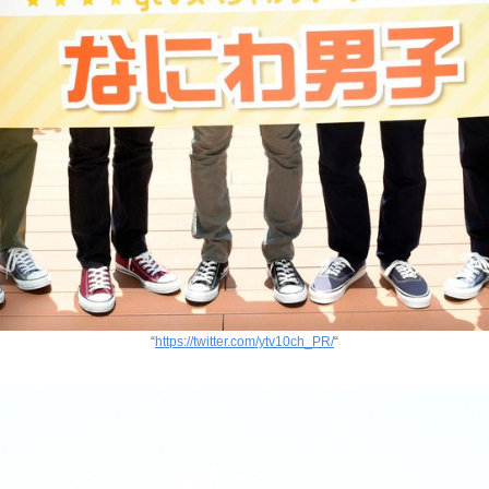
“
https://twitter.com/ytv10ch_PR/
“