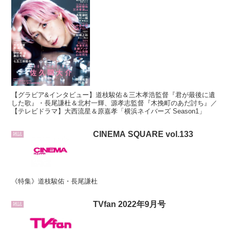
【グラビア&インタビュー】道枝駿佑＆三木孝浩監督『君が最後に遺
した歌』・長尾謙杜＆北村一輝、源孝志監督『木挽町のあだ討ち』／
【テレビドラマ】大西流星＆原嘉孝「横浜ネイバーズ Season1」
CINEMA SQUARE vol.133
雑誌
《特集》道枝駿佑・長尾謙杜
TVfan 2022年9月号
雑誌