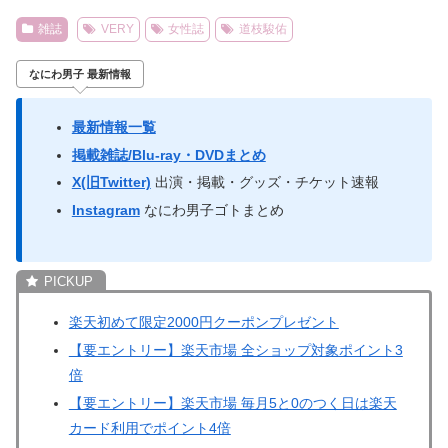
雑誌
VERY
女性誌
道枝駿佑
なにわ男子 最新情報
最新情報一覧
掲載雑誌/Blu-ray・DVDまとめ
X(旧Twitter)
出演・掲載・グッズ・チケット速報
Instagram
なにわ男子ゴトまとめ
楽天初めて限定2000円クーポンプレゼント
【要エントリー】楽天市場 全ショップ対象ポイント3
倍
【要エントリー】楽天市場 毎月5と0のつく日は楽天
カード利用でポイント4倍