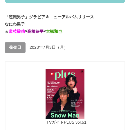
「逆転男子」
グラビア＆ニューアルバムリリース
なにわ男子
＆
道枝駿佑
×
高橋恭平
×
大橋和也
発売日
2023年7月3日（月）
TVガイドPLUS vol.51