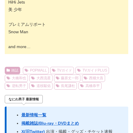
HiHi Jets
美 少年
プレミアムリポート
Snow Man
and more…
雑誌
POPMALL
TVガイド
TVガイドPLUS
大橋和也
大西流星
藤原丈一郎
西畑大吾
逆転男子
道枝駿佑
長尾謙杜
高橋恭平
なにわ男子 最新情報
最新情報一覧
掲載雑誌/Blu-ray・DVDまとめ
X(旧Twitter)
出演・掲載・グッズ・チケット速報