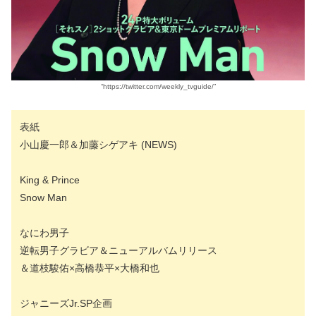
“https://twitter.com/weekly_tvguide/”
表紙
小山慶一郎＆加藤シゲアキ (NEWS)
King & Prince
Snow Man
なにわ男子
逆転男子グラビア＆ニューアルバムリリース
＆道枝駿佑×高橋恭平×大橋和也
ジャニーズJr.SP企画