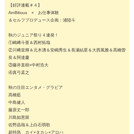
【好評連載＃４】
AmBitious × お仕事体験
＆セルフプロデュース企画：浦陸斗
秋のジュニア祭り４連発！
①嶋﨑斗亜＆西村拓哉
②川﨑皇輝＆元木湧＆安嶋秀生＆長瀬結星＆大西風雅＆髙橋曽
良＆阿達慶
③藤井直樹×中村浩大
④真弓孟之
秋の注目エンタメ・グラビア
髙橋藍
中島健人
藤原丈一郎
川島如恵留
佐野晶哉＆上白石萌歌
超特急 カイ×タカシ×アロハ