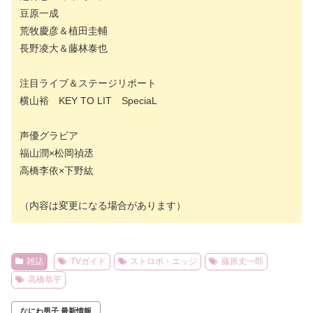
豆原一成
荒牧慶彦＆植田圭輔
長野凌大＆藤林泰也
注目ライブ＆ステージリポート
横山裕 KEY TO LIT SpeciaL
声優グラビア
福山潤×松岡禎丞
高橋李依×下野紘
（内容は変更になる場合があります）
雑誌
TVガイド
ストロボ・エッジ
藤原丈一郎
高橋恭平
なにわ男子 最新情報