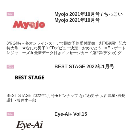
Myojo 2021年10月号 / ちっこい
雑誌
Myojo 2021年10月号
8/6 24時～各オンラインストアで順次予約受付開始！創刊69周年記念
特大号！★なにわ男子▷CDデビュー決定！おめでとうLIVEレポート
▷ジャニーズJr.最新データ付きメッセージカード第2弾(デタカ) グル
ープカード▷グラビアテーマ 夏は○○しか勝たん！
BEST STAGE 2022年1月号
雑誌
BEST STAGE 2022年1月号★ピンナップ なにわ男子 大西流星×長尾
謙杜×藤原丈一郎
Eye-Ai+ Vol.15
雑誌