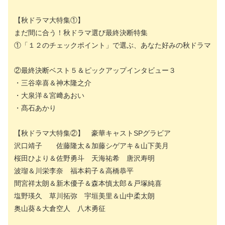
【秋ドラマ大特集①】
まだ間に合う！秋ドラマ選び最終決断特集
①「１２のチェックポイント」で選ぶ、あなた好みの秋ドラマ
②最終決断ベスト５＆ピックアップインタビュー３
・三谷幸喜＆神木隆之介
・大泉洋＆宮﨑あおい
・髙石あかり
【秋ドラマ大特集②】 豪華キャストSPグラビア
沢口靖子 佐藤隆太＆加藤シゲアキ＆山下美月
桜田ひより＆佐野勇斗 天海祐希 唐沢寿明
波瑠＆川栄李奈 福本莉子＆高橋恭平
間宮祥太朗＆新木優子＆森本慎太郎＆戸塚純喜
塩野瑛久 草川拓弥 宇垣美里＆山中柔太朗
奥山葵＆大倉空人 八木勇征