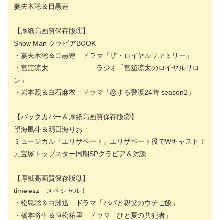
妻夫木聡＆目黒蓮
【厚紙高画質保存版①】
Snow Man グラビアBOOK
・妻夫木聡＆目黒蓮 ドラマ「ザ・ロイヤルファミリー」
・宮舘涼太 ラジオ「宮舘涼太のロイヤルサロ
ン」
・岩本照＆白石麻衣 ドラマ「恋する警護24時 season2」
【バックカバー＆厚紙高画質保存版②】
望海風斗＆明日海りお
ミュージカル『エリザベート』エリザベート役でWキャスト！
元宝塚トップスター同期SPグラビア＆対談
【厚紙高画質保存版③】
timelesz スペシャル！
・松島聡＆白洲迅 ドラマ「パパと親父のウチご飯」
・橋本将生＆恒松祐里 ドラマ「ひと夏の共犯者」