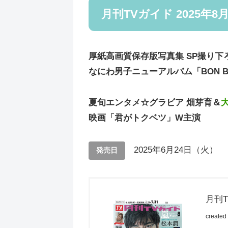
月刊TVガイド 2025年8
厚紙高画質保存版写真集 SP撮り下
なにわ男子ニューアルバム「BON BO
夏旬エンタメ☆グラビア 畑芽育＆
映画「君がトクベツ」W主演
2025年6月24日（火）
発売日
月刊T
created