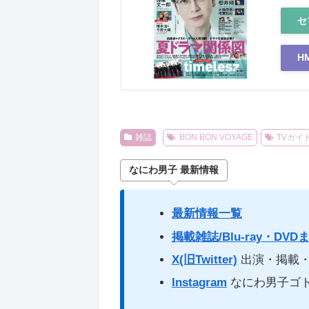
セ
H
雑誌
BON BON VOYAGE
TVガイ
なにわ男子 最新情報
最新情報一覧
掲載雑誌/Blu-ray・DVD
X(旧Twitter)
出演・掲載・
Instagram
なにわ男子ゴ