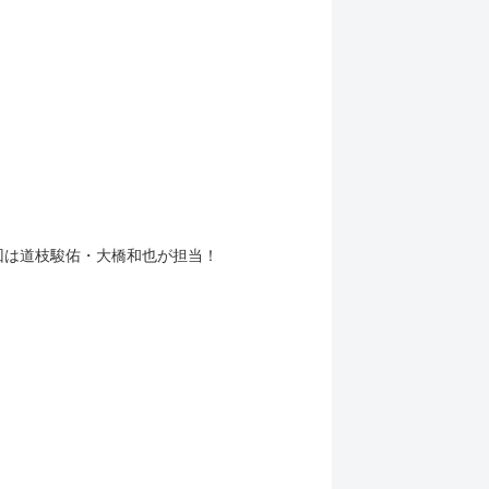
回は道枝駿佑・大橋和也が担当！
」