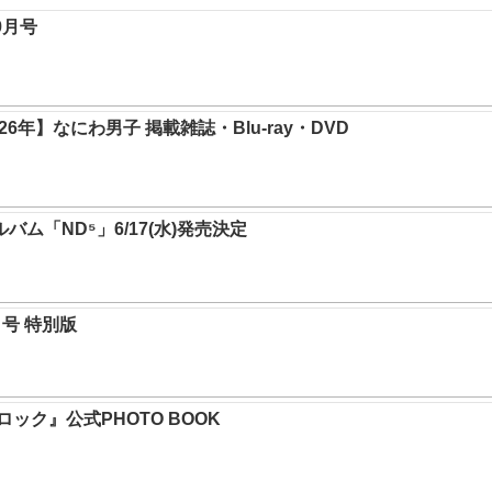
年9月号
6年】なにわ男子 掲載雑誌・Blu-ray・DVD
ルバム「ND⁵」6/17(水)発売決定
0月号 特別版
ック』公式PHOTO BOOK