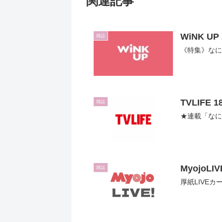
関連記事
WiNK UP
雑誌
《特集》な
TVLIFE 
雑誌
★連載「なに
MyojoLI
雑誌
厚紙LIVEカー