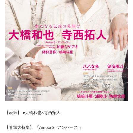
【表紙】 ●大橋和也×寺西拓人
【巻頭大特集】 『AmberS -アンバース-』