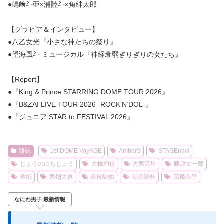
●嶋﨑斗亜×浦陸斗×角紳太郎
【グラビア＆インタビュー】
●八乙女光『小さな神たちの祭り』
●望海風斗 ミュージカル『神経衰弱ぎりぎりの女たち』
【Report】
●『King & Prince STARRING DOME TOUR 2026』
●『B&ZAI LIVE TOUR 2026 -ROCK’N’DOL-』
●『ジュニア STAR to FESTIVAL 2026』
雑誌
1st DOME VoyAGE
AmberS
STAGEnavi
じょうのにちじょう
大橋和也
大西流星
藤原丈一郎
表紙
西畑大吾
道枝駿佑
長尾謙杜
高橋恭平
なにわ男子 最新情報