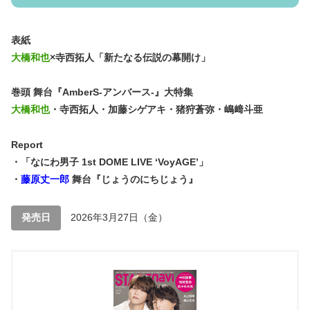
表紙
大橋和也
×寺西拓人「新たなる伝説の幕開け」
巻頭 舞台『AmberS-アンバース-』大特集
大橋和也
・寺西拓人・加藤シゲアキ・猪狩蒼弥・嶋﨑斗亜
Report
・「なにわ男子 1st DOME LIVE ‘VoyAGE’」
・
藤原丈一郎
舞台『じょうのにちじょう』
発売日
2026年3月27日（金）