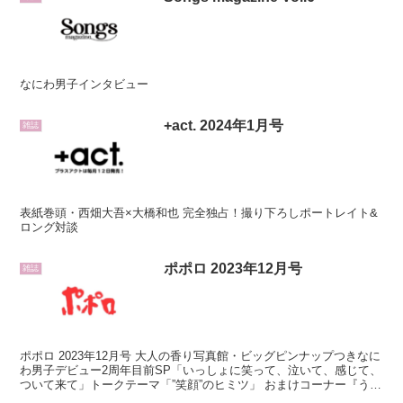
なにわ男子インタビュー
+act. 2024年1月号
雑誌
表紙巻頭・西畑大吾×大橋和也 完全独占！撮り下ろしポートレイト&
ロング対談
ポポロ 2023年12月号
雑誌
ポポロ 2023年12月号 大人の香り写真館・ビッグピンナップつきなに
わ男子デビュー2周年目前SP「いっしょに笑って、泣いて、感じて、
ついて来て」トークテーマ「”笑顔”のヒミツ」 おまけコーナー『うぶ
らぶレター』 「リク写」夢の100枚あな...