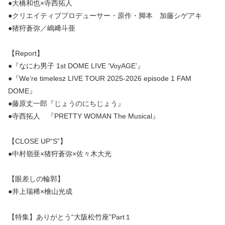
●大橋和也×寺西拓人
●クリエイティブプロデューサー・原作・脚本 加藤シゲアキ
●猪狩蒼弥／嶋﨑斗亜
【Report】
●『なにわ男子 1st DOME LIVE ‘VoyAGE’』
●『We’re timelesz LIVE TOUR 2025-2026 episode 1 FAM
DOME』
●藤原丈一郎『じょうのにちじょう』
●寺西拓人 『PRETTY WOMAN The Musical』
【CLOSE UP“S”】
●中村嶺亜×猪狩蒼弥×佐々木大光
【眼差しの輪郭】
●井上瑞稀×檜山光成
【特集】ありがとう“大阪松竹座”Part１