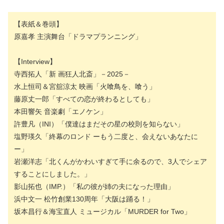
【表紙＆巻頭】
原嘉孝 主演舞台「ドラマプランニング」
【Interview】
寺西拓人「新 画狂人北斎」－2025－
水上恒司＆宮舘涼太 映画「火喰鳥を、喰う」
藤原丈一郎「すべての恋が終わるとしても」
本田響矢 音楽劇「エノケン」
許豊凡（INI）「僕達はまだその星の校則を知らない」
塩野瑛久「終幕のロンド ーもう二度と、会えないあなたに
ー」
岩瀬洋志「北くんがかわいすぎて手に余るので、3人でシェア
することにしました。」
影山拓也（IMP.）「私の彼が姉の夫になった理由」
浜中文一 松竹創業130周年「大阪は踊る！」
坂本昌行＆海宝直人 ミュージカル「MURDER for Two」