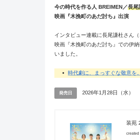
今の時代を作る人 BREIMEN／
長尾
映画『木挽町のあだ討ち』出演
インタビュー連載に長尾謙杜さん（
映画『木挽町のあだ討ち』での伊納
いました。
時代劇に、まっすぐな敬意を
2026年1月28日（水）
発売日
装苑 
created