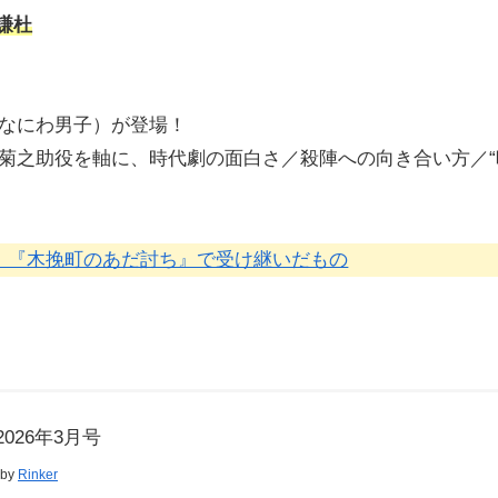
謙杜
なにわ男子）が登場！
菊之助役を軸に、時代劇の面白さ／殺陣への向き合い方／“
。『木挽町のあだ討ち』で受け継いだもの
2026年3月号
 by
Rinker