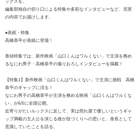
ックスを。
編集部独自の切り口による特集や多彩なインタビューなど、充実
の内容でお届けします。
●表紙・特集
高橋恭平が表紙に登場！
巻頭特集では、新作映画「山口くんはワルくない」で主演を務め
るなにわ男子・高橋恭平の撮りおろしインタビューを掲載！
【特集1】新作映画「山口くんはワルくない」で主演に挑戦 高橋
恭平のギャップに沼る！
なにわ男子の高橋恭平が主演を務める映画「山口くんはワルくな
い」が6/5に全国公開。
近寄りがたいルックスに反して、実は照れ屋で優しいというギャ
ップ満載の主人公を演じる彼が役づくりへの思いと、座長として
意識していたことを語る。