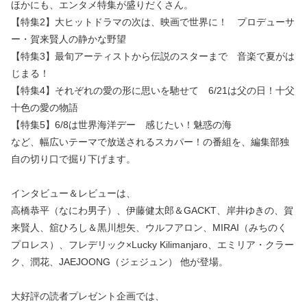
ほかにも、エンタメ特集が盛りだくさん。
【特集2】大ヒットドラマの次は、映画で世界に！ プロデューサ
ー・賀来賢人の静かな野望
【特集3】最旬アーティストから伝説のスターまで 音楽で夏がは
じまる！
【特集4】それぞれの愛の形に思いを馳せて 6/21は父の日！十父
十色の愛の物語
【特集5】6/8は世界海洋デー 感じたい！魅惑の海
など、幅広いテーマで放送されるスカパー！の番組を、編集部独
自の切り口で掘り下げます。
インタビュー＆レビューは、
高橋恭平（なにわ男子）、伊藤健太郎＆GACKT、岸井ゆきの、賀
来賢人、舘ひろし＆黒川想矢、ウルフアロン、MIRAI（みちのく
プロレス）、フレデリック×Lucky Kilimanjaro、エミリア・クラー
ク、潤花、JAEJOONG（ジェジュン） 他が登場。
大好評の読者プレゼント企画では、