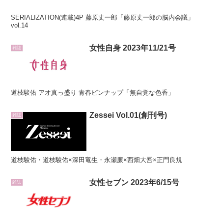
SERIALIZATION(連載)4P 藤原丈一郎「藤原丈一郎の脳内会議」
vol.14
女性自身 2023年11/21号
雑誌
道枝駿佑 アオ真っ盛り 青春ピンナップ「無自覚な色香」
Zessei Vol.01(創刊号)
雑誌
道枝駿佑・道枝駿佑×深田竜生・永瀬廉×西畑大吾×正門良規
女性セブン 2023年6/15号
雑誌