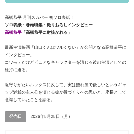
高橋恭平 月刊スカパー 初ソロ表紙！
ソロ表紙・巻頭特集・撮りおろしインタビュー
高橋恭平
「高橋恭平に射抜かれる」
最新主演映画「山口くんはワルくない」が公開となる高橋恭平に
インタビュー。
コワモテだけどピュアなキャラクターを演じる彼の主演としての
稔持に迫る。
近寄りがたいルックスに反して、実は照れ屋で優しいというギャ
ップ満載の主人公を演じる彼が役づくりへの思いと、座長として
意識していたことを語る。
発売日
2026年5月25日（月）