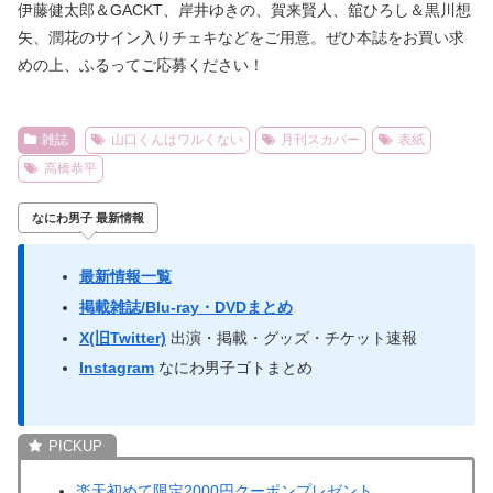
伊藤健太郎＆GACKT、岸井ゆきの、賀来賢人、舘ひろし＆黒川想
矢、潤花のサイン入りチェキなどをご用意。ぜひ本誌をお買い求
めの上、ふるってご応募ください！
雑誌
山口くんはワルくない
月刊スカパー
表紙
高橋恭平
なにわ男子 最新情報
最新情報一覧
掲載雑誌/Blu-ray・DVDまとめ
X(旧Twitter)
出演・掲載・グッズ・チケット速報
Instagram
なにわ男子ゴトまとめ
楽天初めて限定2000円クーポンプレゼント