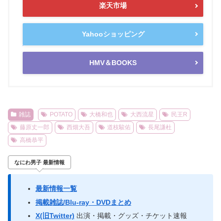
楽天市場
Yahooショッピング
HMV＆BOOKS
雑誌
POTATO
大橋和也
大西流星
民王R
藤原丈一郎
西畑大吾
道枝駿佑
長尾謙杜
高橋恭平
なにわ男子 最新情報
最新情報一覧
掲載雑誌/Blu-ray・DVDまとめ
X(旧Twitter)
出演・掲載・グッズ・チケット速報