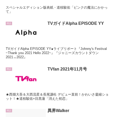
スペシャルエディション版表紙・道枝駿佑「ピンクの魔法にかかっ
て」
TVガイドAlpha EPISODE YY
雑誌
TVガイドAlpha EPISODE YY●ライブリポート『Johnny's Festival
~Thank you 2021 Hello 2022~』『ジャニーズカウントダウン
2021→2022』
TVfan 2021年11月号
雑誌
★西畑大吾＆大西流星＆長尾謙杜 デビュー直前！かわいさ凝縮ショ
ット！★道枝駿佑×目黒蓮「消えた初恋」
異界Walker
雑誌