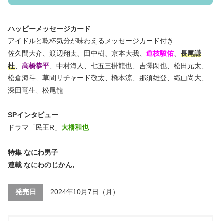
ハッピーメッセージカード
アイドルと乾杯気分が味わえるメッセージカード付き
佐久間大介、渡辺翔太、田中樹、京本大我、
道枝駿佑
、
長尾謙
杜
、
高橋恭平
、中村海人、七五三掛龍也、吉澤閑也、松田元太、
松倉海斗、草間リチャード敬太、橋本涼、那須雄登、織山尚大、
深田竜生、松尾龍
SPインタビュー
ドラマ「民王R」
大橋和也
特集 なにわ男子
連載 なにわのじかん。
発売日
2024年10月7日（月）