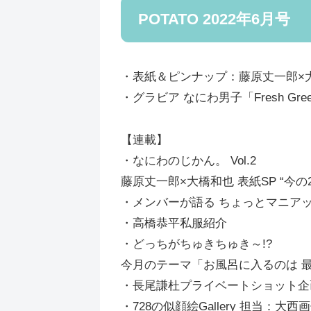
POTATO 2022年6月号
・表紙＆ピンナップ：藤原丈一郎×
・グラビア なにわ男子「Fresh Gr
【連載】
・なにわのじかん。 Vol.2
藤原丈一郎×大橋和也 表紙SP “今の
・メンバーが語る ちょっとマニア
・高橋恭平私服紹介
・どっちがちゅきちゅき～!?
今月のテーマ「お風呂に入るのは 最
・長尾謙杜プライベートショット企
・728の似顔絵Gallery 担当：大西