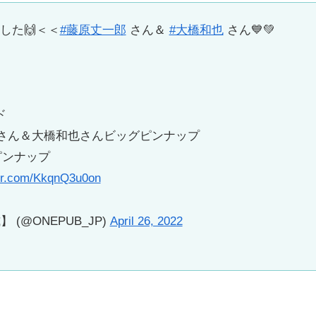
した🙌＜＜
#藤原丈一郎
さん＆
#大橋和也
さん💙💚
ド
さん＆大橋和也さんビッグピンナップ
ンナップ
ter.com/KkqnQ3u0on
(@ONEPUB_JP)
April 26, 2022