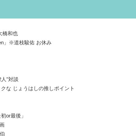
大橋和也
een」※道枝駿佑 お休み
2人”対談
ックな じょうはしの推しポイント
初or最後」
画
画伯