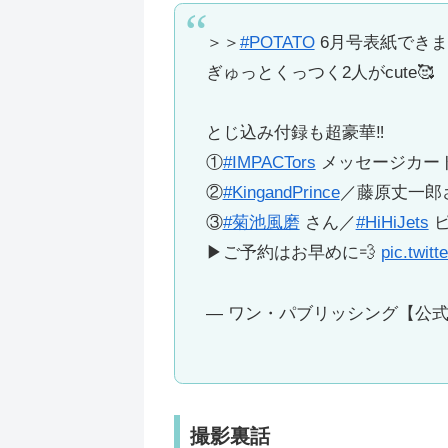
＞＞
#POTATO
6月号表紙できま
ぎゅっとくっつく2人がcute🥰
とじ込み付録も超豪華‼️
①
#IMPACTors
メッセージカー
②
#KingandPrince
／藤原丈一郎
③
#菊池風磨
さん／
#HiHiJets
ピ
▶ご予約はお早めに💨
pic.twit
— ワン・パブリッシング【公式】 
撮影裏話