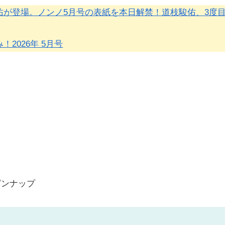
佑が登場。ノンノ5月号の表紙を本日解禁！道枝駿佑、3度
！2026年 5月号
ピンナップ