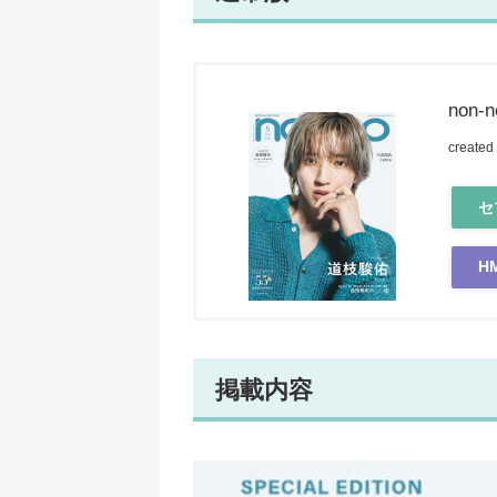
non-
created
セ
H
掲載内容