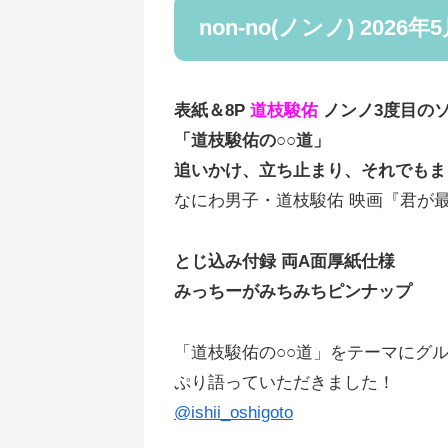
non-no(ノンノ) 2026
表紙＆8P
道枝駿佑
ノンノ3度目の
「道枝駿佑の○○道」
追いかけ、立ち止まり、それでもま
なにわ男子・道枝駿佑 映画『君が
とじ込み付録 両A面厚紙仕様
みっちーがみちみちピンナップ
「道枝駿佑の○○道」をテーマにグ
ぷり語っていただきました！
@ishii_oshigoto