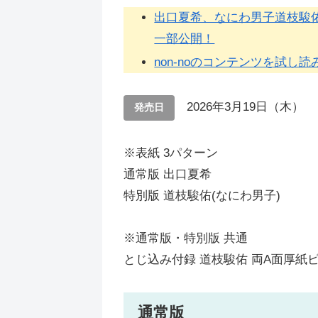
出口夏希、なにわ男子道枝駿
一部公開！
non-noのコンテンツを試し読み
2026年3月19日（木）
発売日
※表紙 3パターン
通常版 出口夏希
特別版 道枝駿佑(なにわ男子)
※通常版・特別版 共通
とじ込み付録 道枝駿佑 両A面厚紙
通常版