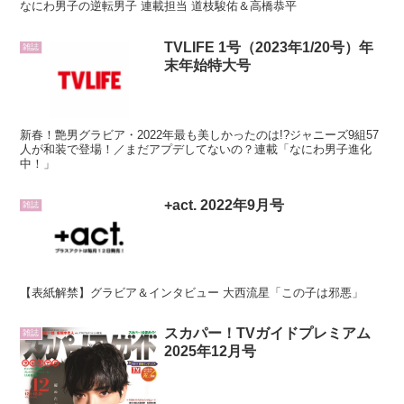
なにわ男子の逆転男子 連載担当 道枝駿佑＆高橋恭平
TVLIFE 1号（2023年1/20号）年
雑誌
末年始特大号
新春！艶男グラビア・2022年最も美しかったのは!?ジャニーズ9組57
人が和装で登場！／まだアプデしてないの？連載「なにわ男子進化
中！」
+act. 2022年9月号
雑誌
【表紙解禁】グラビア＆インタビュー 大西流星「この子は邪悪」
スカパー！TVガイドプレミアム
雑誌
2025年12月号