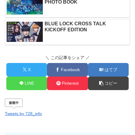
PHOTO BOOK
BLUE LOCK CROSS TALK
KICKOFF EDITION
＼ この記事をシェア ／
X
Facebook
はてブ
LINE
Pinterest
コピー
速報中
Tweets by 728_info