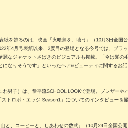
号の表紙を飾るのは、映画『火喰鳥を、喰う』（10月3日全
。2022年4月号表紙以来、2度目の登場となる今号では、ブ
華麗なジャケットさばきのビジュアルも掲載。「今は髪の
とになりそうです」といったヘア&ビューティに関するお話
わ男子）は、恭平流SCHOOL LOOKで登場。ブレザー
0「ストロボ・エッジ Season1」についてのインタビュ
は、映画『富士山と、コーヒーと、しあわせの数式』（10月24日全