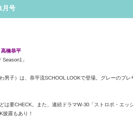
11月号
ア
高橋恭平
eason1」
男子）は、恭平流SCHOOL LOOKで登場。グレーのブ
要CHECK。また、連続ドラマW-30「ストロボ・エッジ 
K披露もあり！