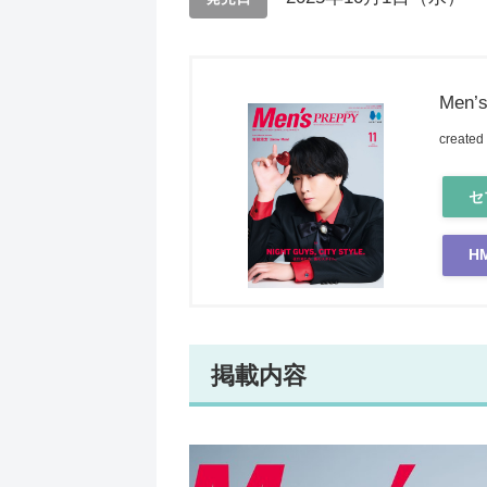
Men’
created
セ
H
掲載内容