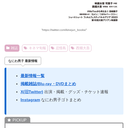
“https://twitter.com/kinejun_books/“
雑誌
キネマ旬報
忌怪島
西畑大吾
なにわ男子 最新情報
最新情報一覧
掲載雑誌/Blu-ray・DVDまとめ
X(旧Twitter)
出演・掲載・グッズ・チケット速報
Instagram
なにわ男子ゴトまとめ