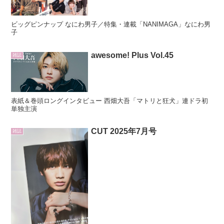
ビッグピンナップ なにわ男子／特集・連載「NANIMAGA」なにわ男
子
awesome! Plus Vol.45
雑誌
表紙＆巻頭ロングインタビュー 西畑大吾「マトリと狂犬」連ドラ初
単独主演
CUT 2025年7月号
雑誌